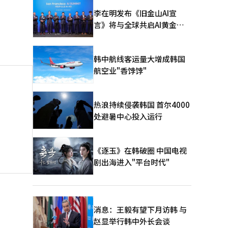
李在明发布《旧金山AI宣
言》将与全球共启AI黄金时
代
韩中航线客运量大增成韩国
航空业"香饽饽"
热浪持续侵袭韩国 首尔4000
处避暑中心投入运行
《逐玉》在韩破圈 中国电视
剧出海进入"平台时代"
消息：王毅有望下月访韩 与
赵显举行韩中外长会谈