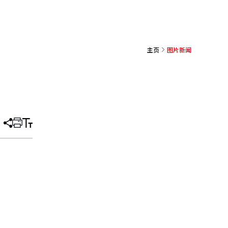
主页
图片新闻
分
打
调
享
印
整
文
大
章
小