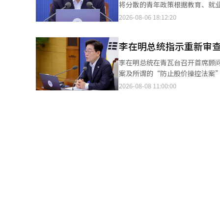
访，仔细确认他们的安危。 李
将分散的青年政策根据教育、就
场所是否严格执行在最热时段停
主持第42次首席顾问会议时指
2026-08-06 18:12:20
渔业和社会基础设施的损失，要
持应降低门槛，让更多青年受益
安全和电力供应情况。 李总统还
通过人工智能（AI）主动确认受
对南部地区日益严重的干旱，他
李在明总统指示重新审查
年人的实际需求和生命周期进行
供水和抽水设备的使用，确保供
收入、资产、住房和婚姻等生活
李在明总统在青瓦台召开首席顾问会议时发言。 李在明总统指示政府重新审查个
水措施，还要并行开发替代水源
出：“在需要普遍支持的部分，
案及所谓的“防止股价操控法案
告了酷暑·干旱的损害现状和应
提高政策可及性的措施，他提出利
机”，而在野的国民力量党则批评称“这是在舆论压
2026-08-08 11:00:00
房居民等弱势群体的定制保护。
的人才能受益，这一批评需要得
全面重新审查最近政府提出的税制改革方案中的I
道等地方自治团体也报告了各自
可能引导更多人申请。”他表示
体的批评声愈发强烈，李总统的指示被解读为要求从头审
工智能（AI）来确认弱势群体的
中，部分申请者因错误的加入类
的限额结转，并缩短合同期限，
对转变为利用人工智能和行政数
况，确保不出现不当受害者，并
低股价来减少继承和赠与税，但
题，指出相关媒体报道表明，保
和改进制度，而不是从供应者的
疑。 在共同民主党内，有声音认为总统接受市场的担忧并开始修正政策，应当给予积极评价。此前要求重新审查政府
农林畜产食品部和劳动部特别关
度。他表示：“工作报告结束了
方案的李彦周议员在脸书上表示
守情况。 李总统评价称，尽管
的是为改变国民生活而付出的真诚
正措施。” 李素英议员也表示将“纠正”防止股价操控法案的审查指示。李勋基议员表示将与李议员共同努力推动防
留在事后处理，而要更加积极地
紧鞋带，尽全力实现让国民切实
止股价操控法案在国会通过。 国民力量党则反驳称，总统的重新审查指示反映了政府政策验证的失败。他们认为，在
尽量减少因酷暑和干旱给国民带
他指出：“即使是出于良好意图
政策发布之前应当评估副作用，但在舆论反弹加剧后才开始
当天会议还包括总统秘书室长姜
示：“始终要从国民的视角审视
论的强烈抵制，难道不会继续推
自治团体及气象厅、警察厅、消防
政。”李总统还要求积极应对国
响和副作用进行充分验证的事实。” 他还表示：“ISA优惠缩减的冲击、非居民一套房者的税收对租赁市
过任何细节，由各部门负责纠正
以及防止股价操控制度的负面效果