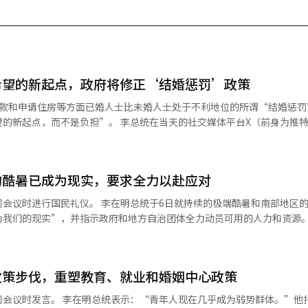
希望的新起点，政府将修正‘结婚惩罚’政策
贷款和申请住房等方面已婚人士比未婚人士处于不利地位的所谓“结婚惩罚
的新起点，而不是负担”。 李总统在当天的社交媒体平台X（前身为推
结婚的情况绝对不应发生。我已指示相关部门仔细调查因结婚可能遭受的
年2月的首席顾问会议上也曾提到贷款和申请住房等方面的“结婚惩罚”
问题”，并要求相关案例进行报告。 李总统表示：“通过青年论坛、房地
的酷暑已成为现实，要求全力以赴应对
种意见。”他提到，在此过程中，涉及贷款、申请住房、税制等直接影响
会议时进行国民礼仪。 李在明总统于6日就持续的极端酷暑和南部地区
等内容。 此外，还提出了放宽新婚夫妇特别供应的申请条
为我们的现实”，并指示政府和地方自治团体全力动员可用的人力和资源。
住房的家庭申请住房的方案。还建议扩大对婚后拥有两套住房者的购置税
全状况室主持了“酷暑·干旱应对情况检查会议”，并指出：“前所未有
等措施。 李总统表示：“我将逐一仔细审查是否存在需要改进的地方，以
南阳山，气温超过40度已经持续了几天”，并要求：“由于酷暑可能会持
提供帮助。” 他补充道：“我希望倾听国民的声音，共同创造能够切实感
酷暑缓解为止，全面启动应对机制。” 李总统强调：“政府最重要的任务
度，请随时告诉我。”※ 本报道经人工智能（AI）系统翻译与编辑。
政策步伐，重塑教育、就业和婚姻中心政策
有部门和地方政府应全力以赴，动员可用的人力和资源，尽量减少酷暑造
居老人和廉租房居民等弱势群体的保护措施，要求对无法使用空调的居民进
问会议时发言。 李在明总统表示：“青年人现在几乎成为弱势群体。”他