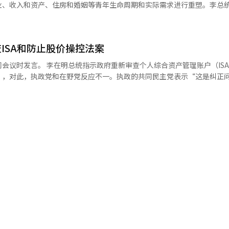
总统还呼吁加强对在酷暑中工作的劳动者的安全管理。他要求：“要彻底检
业、收入和资产、住房和婚姻等青年生命周期和实际需求进行重塑。李总
止工作和休息的规定，并确保安全规范在现场得到遵守。” 他强调要提前
出：“在众多国家事务中，必须加快的一个方面就是青年政策。”他特别强
求确保牲畜、养殖鱼类和农作物的安全，同时密切管理道路、铁路等社会
，而在需要定制化支持的领域，应更加完善支持体系。他还提议建立一个
要求关注现场应对人员的健康和安全，包括公务员、警察、消防员和志愿者
益者并提前通知他们，以免青年人逐一寻找政策申请。李总统表示：“政
要求制定稳定的供水对策。李总统表示：“由于近期没有降雨预报，应积
ISA和防止股价操控法案
细致调整，并最大化支持政策之间的协同效应。”他指示积极考虑围绕教
水不受影响。” 他还强调：“对于没有自来水供应的岛屿和山区，不仅要
核心领域重塑青年政策。他还要求根据政策性质设计不同的支持方式。李
人综合资产管理账户（ISA）改革方
等中长期供水保障对策。” 在随后的非公开会议上，相关部门和地方自治
应降低门槛，让更多青年受益；在需要定制化支持的部分，应加强支持体
”，对此，执政党和在野党反应不一。执政的共同民主党表示“这是纠正
对情况。 卫生福利部报告称，正在加强对独居老人、残疾人家庭、无家可
用AI建立主动通知系统。因为各类青年政策和制度分散在多个部门，只
力下的草率政策”。 8日，政治界消息称，李总统于前一天指示
劳动部则解释了加强现场检查和对酷暑脆弱企业的财政支持的措施。 京畿
到解决。李总统强调：“不能只是坐着等待申请，而是要主动向受益者介
SA改革及防止股价操控法案。 围绕税制改革方案，投资者和年轻群
地区的酷暑·干旱损害现状和未来应对计划。 李总统询问卫生福利部是否
：“建立人工智能在线系统也是一个不错的选择。”针对最近青年未来储
视这些政策。 引发争议的ISA改革方案决定取消现有ISA制度
安危，并要求各部门更加关注行政信息化和新技术的应用。 这被解读为希
型而感到困惑，李总统要求相关部门进行彻底应对。李总统指出：“要仔
因此引起以年轻投资者为主的反对声音。防止股价操控法案旨在阻止大股
据提前识别和保护风险对象的体制。 李总统还单独提到暴露在酷暑中的外
在引入新制度时提供准确的信息。”他强调：“应从需求者和受益者的角
政府的税制改革方案与民主党议员的提案相比，适用对象大幅缩小，实效
护外籍劳工不仅是人权问题，还可能对韩国的国际形象和经济产生负面影响
立场出发。”关于前一天第二次政府工作报告的结束，李总统指示加快政
注在农村和户外工作场所工作的外籍劳工的工作和休息条件，以及酷暑安
，但真正重要的事情是从现在开始。”他指出：“与其华丽的设计图或蓝
：“应当遵守对众多散户投资者的长期投资承诺，积极欢迎总统认识到问
今年气象情况恶化，但通过提前应对，某些部门反而减少了损失。他接着指
努力和迅速行动。”他还提到：“政府任期还有1400多天。”并要求：
加强对酷暑的预防和检查措施。 李总统强调：“必须全力以赴动员所有行
感受到的国家治理成果。”李总统强调，所有国家治理成果都由主权者国
来的损害”，并重申：“各机构要有责任感，确保国民能够切实感受到应
开始的政策，如果国民无法感受到效果，甚至造成伤害，那还不如不做。
修正。 国民力量党首席发言人朴成勋指出：“如果没有舆
勋植、政策室长金勇范、行政安全部部长尹浩中等相关部门的部长，全国
所有事务，如果存在问题，任何事项都应毫无保留地积极修正，进行灵活
进草率的改革方案吗？最终暴露出的是总统、青瓦台和政府在发布前没有
厅等相关机构通过视频参与会议。※ 本报道经人工智能（AI）系统翻译
内外的错误报道和虚假、操纵信息。他指示：“对于错误报道或恶意信息
场的影响，
。”李总统强调：“对于为了扭曲和操纵舆论而传播虚假和操纵信息的行
都未能过滤，‘先发布，后更改’的业余行为让国民和市场都受到伤害。” 安