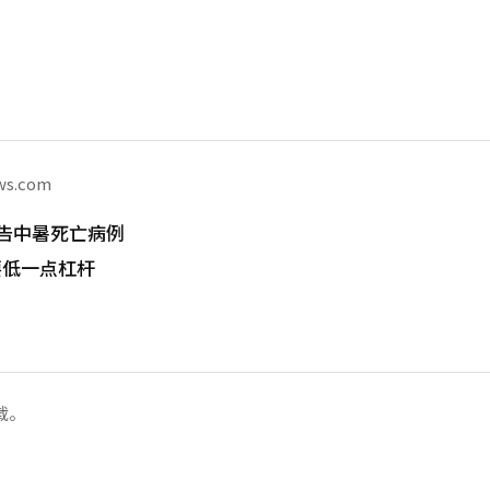
ws.com
告中暑死亡病例
要低一点杠杆
载。