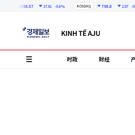
코
인
6258.57
37.81
-0.6%
798.8
2.87
-0.36
I
KOSDAQ
정
보
时政
财经
all
menu