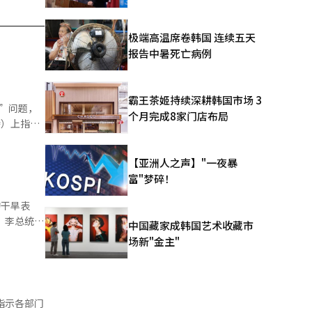
极端高温席卷韩国 连续五天
报告中暑死亡病例
霸王茶姬持续深耕韩国市场 3
”问题，
个月完成8家门店布局
特）上指
制度性不
问题。他当
【亚洲人之声】"一夜暴
产讨论会和
富"梦碎！
住房和资产
的干旱表
 李总统当
中国藏家成韩国艺术收藏市
减免，以及
的极端酷暑
场新"金主"
及这些方案
续一段时
受到的变
是保护国民
成的损
行上门探
指示各部门