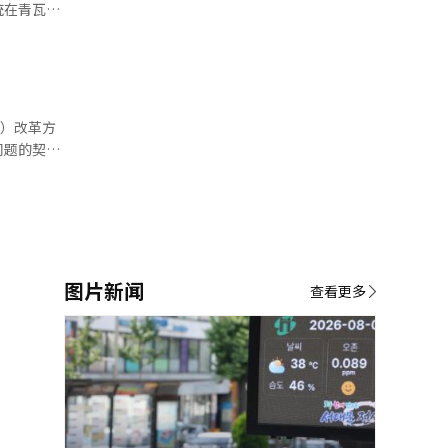
查户外工作
统在青瓦台
预防农业、
调，普遍支
基础设施的
在线系统，
等。 针
策应根据青
极推进替代
育、就业、
采取紧急供
总统指
团体依次报
系。”作为
问题的契
归者和廉租
有了解信息
道和庆尚南
绍政策，尽
可以利用人
蓄审查过程
望从事后应
细观察情
东通过维持
籍劳工问
度不断完善
性受到质
。 他要求
策执行的速
图片新闻
全规范的遵
查看更多
图，更重要
题并采取纠
示，不要停
“请再次系
政力量，以
民来评估。
对措施。”
”他表
各地的广域
和主动的行
对政策的影
与编辑。
，务必不放
为，必须严
哲秀