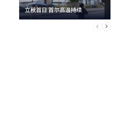
I）系统翻
本报道经人
立秋首日 首尔高温持续
极端
个
前
一
下