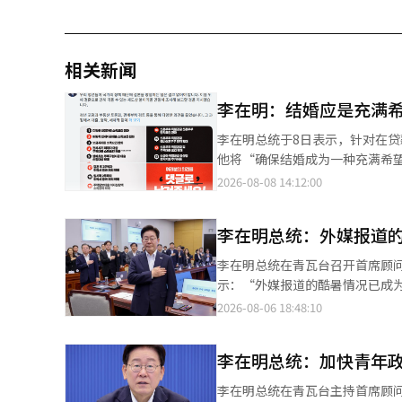
相关新闻
李在明：结婚应是充满
李在明总统于8日表示，针对在
他将“确保结婚成为一种充满希望
出：“青年人因国家政策而犹豫
2026-08-08 14:12:00
利，并进行报告。” 李总统在今
时强调：“必须找到并修正这些
李在明总统：外媒报道
相关部门的审查，我们听取了各
形成的22个议题被优先提出。 李总统公开的“青年声音找到的结婚惩罚22个”中，包含了放宽购房贷款和租赁资金
李在明总统在青瓦台召开首席顾问
的收入条件，以及扩大新生儿特例贷款的双职工收入标准
示：“外媒报道的酷暑情况已成
件，以及允许婚后拥有两套小型
天上午在政府首尔厅中央灾难安
2026-08-06 18:48:10
改善与婚姻相关的税收抵免不利
持续了多天。” 他提到：“在庆
是否能对每个人公平且实质性地
间，政府应以非常的决心，直到
化。如果还有其他认为不合理的制
李在明总统：加快青年
的生命和安全”，并要求：“所
害。” 他特别指示要加强对独
李在明总统在青瓦台主持首席顾