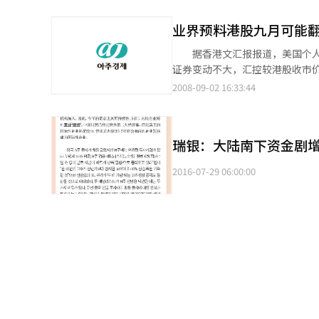
股IPO。
业界预料港股九月可能
据香港文汇报报道，美国个人收
证券变动不大，汇控较港股收市价跌
敦沛金融研究部主管郭家耀认为
2008-09-02 16:33:44
消息，以及美国政府拯救“两房
经济稳定增长，相信内地政策或
瑞银：大陆南下资金剧增
2016-07-29 06:00:00