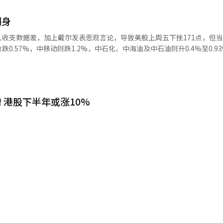
翻身
支数据差，加上戴尔发表悲观言论，导致美股上周五下挫171点，但当
0.57%，中移动则跌1.2%，中石化、中海油及中石油则升0.4%至0.9
，多家蓝筹股已相继公布业绩，表现尚算平稳，后市要看美国金融机构会
”等措施。至于内地股市的情况，郭家耀称，随着北京奥运圆满闭幕，加
有所变动。
 港股下半年或涨10%