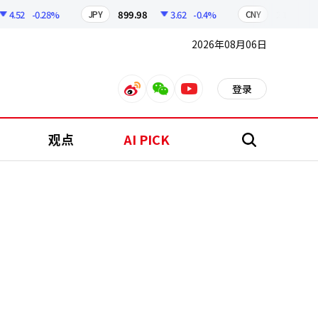
52
-0.28%
899.98
3.62
-0.4%
210.31
0.
JPY
CNY
2026年08月06日
登录
weibo
weixin
youtube
观点
AI PICK
搜
索