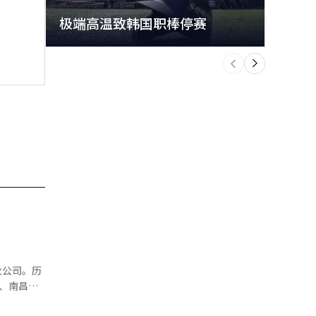
极端高温致韩国职棒停赛
首尔
个
前
一
下
业公司。历
、南昌等
表，冲击港