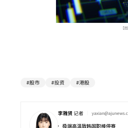
【图片
#股市
#投资
#港股
李雅贤
记者
yaxian@ajunews.
极端高温致韩国职棒停赛