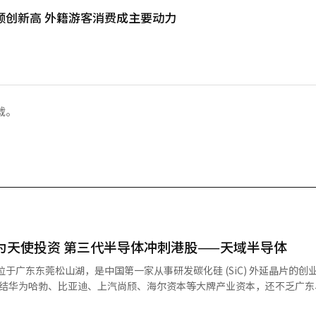
额创新高 外籍游客消费成主要动力
载。
ᆨ경제】华为天使投资 第三代半导体冲刺港股——天域半导体
位于广东东莞松山湖，是中国第一家从事研发碳化硅 (SiC) 外延晶片的创
集结华为哈勃、比亚迪、上汽尚颀、海尔资本等大牌产业资本，还不乏广东
月，公司估值达到约152亿元。2024年12月23日，天域半导体向港交所递