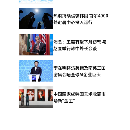
热浪持续侵袭韩国 首尔4000
处避暑中心投入运行
消息：王毅有望下月访韩 与
赵显举行韩中外长会谈
李在明将访美德及南美三国
密集会晤全球AI企业巨头
中国藏家成韩国艺术收藏市
场新"金主"