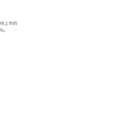
地上市的
3%。
否有新的坏
上中央力保