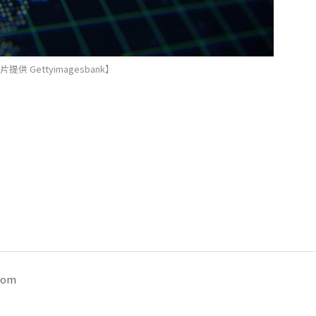
提供 Gettyimagesbank】
com