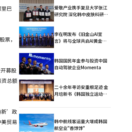
爱敬产业携手复旦大学张江
阿里巴
研究院 深化韩中皮肤科研合
作
李在明发布《旧金山AI宣
拉股票，
言》将与全球共启AI黄金时
代
韩国国民年金参与投资中国
自动驾驶企业Momenta
公开募股
集资总额
二十余年寻访安重根足迹 金
月培新书《韩国独立运动圣
地：向旅顺口追问历史》出
版
换新’政
中美贸易
韩中航线客运量大增成韩国
航空业"香饽饽"