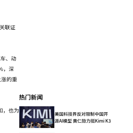
权关联证
汽车、动
%，深
上涨的重
热门新闻
和，也为
美国科技界反对限制中国开
源AI模型 黄仁勋力挺Kimi K3