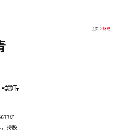
主页
财经
青
分
打
调
享
印
整
文
大
章
小
677亿
入，持股