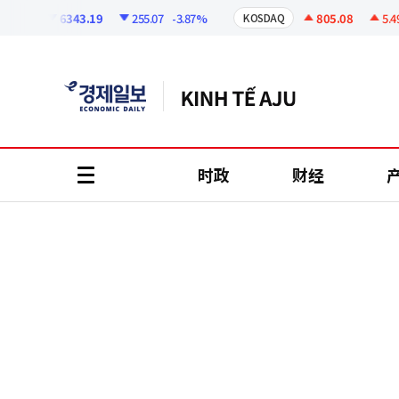
코
인
6343.19
255.07
-3.87%
805.08
5.49
+
I
KOSDAQ
정
보
时政
财经
all
menu