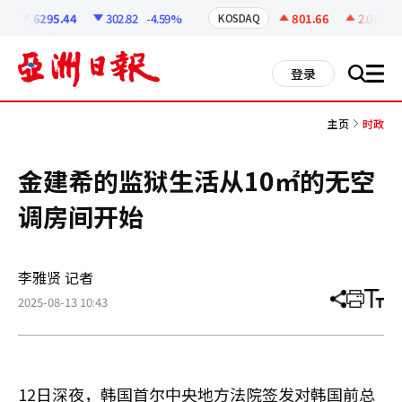
코
인
6295.44
302.82
-4.59%
801.66
2.07
+0.
KOSDAQ
정
보
all
登录
搜
men
索
主页
时政
金建希的监狱生活从10㎡的无空
调房间开始
李雅贤 记者
2025-08-13 10:43
分
打
调
享
印
整
文
大
章
小
12日深夜，韩国首尔中央地方法院签发对韩国前总