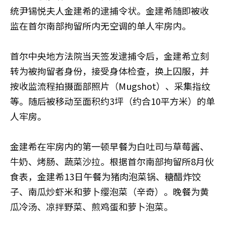
统尹锡悦夫人金建希的逮捕令状。金建希随即被收
监在首尔南部拘留所内无空调的单人牢房内。
首尔中央地方法院当天签发逮捕令后，金建希立刻
转为被拘留者身份，接受身体检查，换上囚服，并
按收监流程拍摄面部照片（Mugshot）、采集指纹
等。随后被移动至面积约3坪（约合10平方米）的单
人牢房。
金建希在牢房内的第一顿早餐为白吐司与草莓酱、
牛奶、烤肠、蔬菜沙拉。根据首尔南部拘留所8月伙
食表，金建希13日午餐为猪肉泡菜锅、糖醋炸饺
子、南瓜炒虾米和萝卜缨泡菜（辛奇）。晚餐为黄
瓜冷汤、凉拌野菜、煎鸡蛋和萝卜泡菜。