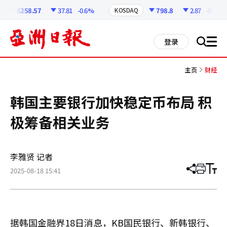
코
인
6258.57
37.81
-0.6%
798.8
2.87
-0.36%
KOSDAQ
정
보
all
登录
搜
men
索
主页
财经
韩国主要银行加快稳定币布局 积
极筹备相关业务
李雅贤 记者
2025-08-18 15:41
分
打
调
享
印
整
文
大
章
小
据韩国金融界18日消息，KB国民银行、新韩银行、