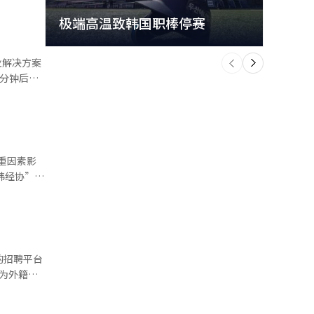
极端高温致韩国职棒停赛
首尔
将分析其职
准备完成
个
前
一
下
0分钟后，
时，企业还
果参展企
前筛查，减
活动，努
绍的咨询服
8.9%的
1.3%的
，同比
、高汇率等
规模的企业
、英语等多