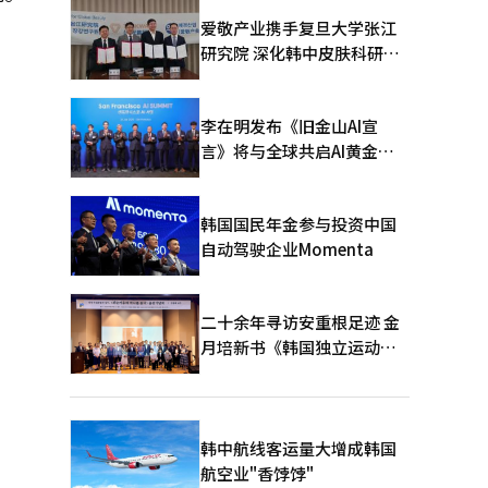
爱敬产业携手复旦大学张江
研究院 深化韩中皮肤科研合
作
李在明发布《旧金山AI宣
言》将与全球共启AI黄金时
代
韩国国民年金参与投资中国
自动驾驶企业Momenta
二十余年寻访安重根足迹 金
月培新书《韩国独立运动圣
地：向旅顺口追问历史》出
版
韩中航线客运量大增成韩国
航空业"香饽饽"