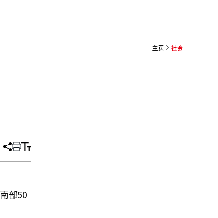
主页
社会
分
打
调
享
印
整
文
大
章
小
南部50