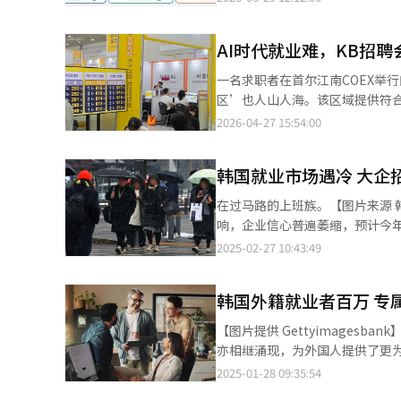
证。 通过基于就业概率的求职咨询，求职者可以了解自己在希望职业中的就业可能性，并确认提升就业概率的自我介
绍、简历、职业培训等方面的不足
AI时代就业难，KB招
业培训和资格证书的缺乏情况。随
后，通过AI职位推荐服务支持其就业。 以往的公共就业服务主要是求职者主动搜索信息和申请咨询。
一名求职者在首尔江南COEX举行的‘20
引入，系统将分析求职者的经历、能力和希望的职
区’也人山人海。该区域提供符合
告的定制反馈。系统会分析影响
已有99人排队等待。 在解决方案区接受咨询的19岁金某表示：“我对机器人领域很感兴趣，咨询师详细地为我提供
2026-04-27 15:54:00
可以利用AI来协助撰写招聘公告。 企业只需输入关键词，AI便会生成招聘公告草稿，并提出提升招聘可能性的补
了关于直接就业或继续深造的建议，很
议。这将帮助招聘企业不仅仅是发布公告
在招聘会结束后，继续为参展企
性别和年龄歧视、低于最低工资
韩国就业市场遇冷 大企
业招聘正式员工，将给予每人100万韩元的招聘
少不公正的招聘行为，提高公共就业平台的可信度。 就业劳动部计划通过
个平台能成为青年求职者展示能
在过马路的上班族。【图片来源 韩联社】 一项调查显示，受韩国经济增速放缓及国内外不
回答质量，并于8月正式运营。此
力成为国民的终身金融伙伴。”※
响，企业信心普遍萎缩，预计今年上半年大企业招聘
务。 就业劳动部就业支持政策官调正淑表示：“基于AI的就业服务将为求职者提供个性化的就业路径，为企业连接合
面向韩国500强企业进行《202
2025-02-27 10:43:49
适的人才，成为智能的就业和招聘
受访企业制定了明确的招聘计划。
受访企业表示尚未制定招聘计划，同
韩国外籍就业者百万 专
（17.1%）增加2.7个百分点。 在有招聘计划的企业中，59.2%的企业表示将维持去年招聘规模，28.6%的企业计划
缩减招聘规模，仅有12.2%的企业表示将扩大招聘。 针对不招聘新员工或
【图片提供 Gettyimagesbank】 ‌一项最新调查显示，韩国外籍就业人口已突破百万大关，针对外籍人才的招聘
表示“为了应对国内外不确定性
亦相继涌现，为外国人提供了更为广阔的就业舞台。 据业界28日透露，Jo
导致的经济环境恶化（11.8%
才设计的招聘信息服务平台“Kl
2025-01-28 09:35:54
中，83.3%的受访企业将“确保未来人才储备”列为首
语言翻译功能，极大地降低了语言障碍。 求职者仅需设定工作区域、语言能力、签证类型等关