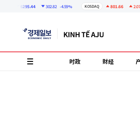
코
인
6295.44
302.82
-4.59%
801.66
2.07
+0
I
KOSDAQ
정
보
时政
财经
all
menu