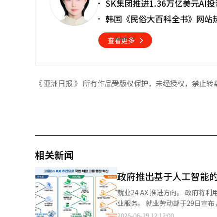
SK集团推进1.36万亿美元A
韩国《民俗大百科全书》网站热
查看更多
《 亚洲日报 》 所有作品受版权保护，未经授权，禁止转
相关新闻
政府推出基于人工智能
就业24 AX 推进方向。 政府将利用人工智能（AI）分析求职者的就业可能性，并提升企业的招聘成功率，推出新的就
业服务。 就业劳动部于29日宣布，将于30日通过就业24平台发布三种新的AI就业服务，分别面向求职者、招聘企业
和行政人员。这些服务包括基于就
2026-06-29 12:12:00