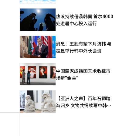
热浪持续侵袭韩国 首尔4000
处避暑中心投入运行
消息：王毅有望下月访韩 与
赵显举行韩中外长会谈
中国藏家成韩国艺术收藏市
场新"金主"
【亚洲人之声】百年石狮跨
海归乡 文物共情续写中韩人
文新篇