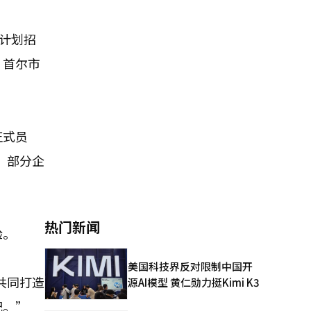
计划招
、首尔市
正式员
。部分企
热门新闻
验。
美国科技界反对限制中国开
共同打造
源AI模型 黄仁勋力挺Kimi K3
配。”