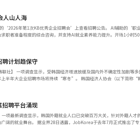
。例如，若一名对电气和电子领域感兴趣的求职者希望进入该行业，AI
聘会人山人海
后，AI会推荐电气系统课程等职业培训和电气工程师等资格证书，并在
但随着AI服务的
26年第1次KB优秀企业招聘会’上查看招聘公告。 AI辅助的‘职业解决方案
业，提出所需的准备过程。 招聘企业将获得关于招聘条件和招聘公
求职者准备程度的综合咨询，并支持AI就业素养能力提升。开场1小时5
求职者申请的因素，如薪资、工作形式和职位描述，并提出调整建议。同
充建
有帮助。我计划根据咨询内容进一步参观相关企业展台。” KB国民银行计划
，而是根据劳动市场情况调整薪资水平和工作条件。 行政人员可以提前检查
业提供与KB优秀企业相关机构联动的特定人才匹配服务等多方面支持。如
等法律违规情况。招聘公告的验证直接关系到求职者的保护，因此可以提
招聘计划趋保守
补贴，年最高可达1000万韩元。 国民银行行长李焕柱表示：“希望这
为期两个月的试运行，优化用户便利性和AI
力的‘挑战与机遇之地’。我们将继续通过KB优秀企业和多样的社会贡献
确定性加剧等多重因素影
外，8月将提供就业活动计划的制定支持，12月将持续提升简历和自我介
 本报道经人工智能（AI）系统翻译与编辑。
市场将持续“寒冬”。 韩国经济人协会（以下简称“韩经协”）
5年上半年大学毕业生新雇佣计划》问卷调查，并于27日发布的结果显示，仅3
伙伴。”※ 本报道经人工智能（AI）系统翻译与编辑。
每10家企业中，就有6家企业表示尚未制定或没有招聘计划。具体来看，4
比（37.4%）上升3.9个百分点；19.8%的受访企业表示没有招聘计划
属招聘平台涌现
不增加招聘规模的原因，51.5%的受访企业
平台
和企业经营紧缩及收益性恶化”，其他主要原因包括全球经济萧条长期化
bKorea于去年7月正式推出了专为外籍人
），以及应对经营环境变化及结构调整困难（8.8%）等。而在计划扩大招聘
ick”。该平台旨在精准匹配外籍求职者与招聘企业，通过提供韩语、汉语
要考量因素。 从行业分布来看，建筑业中75%的企业表示没有
键信息，即可轻松开启