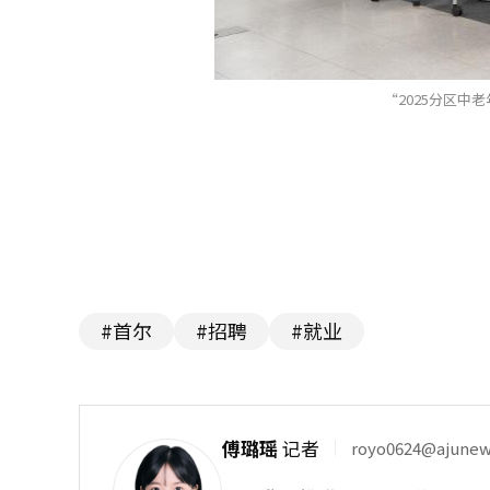
“2025分区中
#首尔
#招聘
#就业
傅璐瑶
记者
royo0624@ajune