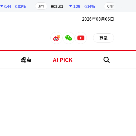
44
-0.03%
902.31
1.29
-0.14%
211.01
JPY
CNY
2026年08月06日
登录
weibo
weixin
youtube
观点
AI PICK
搜
索