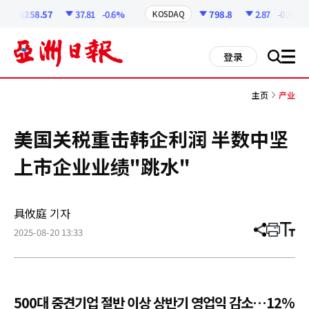
코
인
6258.57
37.81
-0.6%
798.8
2.87
-0.36%
KOSDAQ
정
보
all
登录
搜
men
索
主页
产业
美国关税重击韩企利润 半数中坚
上市企业业绩"跳水"
具攸庭 기자
2025-08-20 13:33
分
打
调
享
印
整
文
大
章
小
500대 중견기업 절반 이상 상반기 영업익 감소…12%