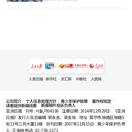
人民日报
新华社
文汇网
中新社
人民网
公司简介
个人信息处理方针
青少年保护政策
著作权规定
新闻稿件投诉负责人
读者提供新闻线索
亚洲日报
刊号 : 서울,아04336
注册日期 : 2014年12月29日
《亚洲
|
|
|
日报》发行人及总编辑 : 郭永吉、梁圭铉
地址 : 首尔市
钟路区钟路5
|
街13号三共大厦11楼
创刊日期 : 2007年11月15日
青少年保护负责
|
|
人 : 王海纳 电话 : 02-739-2171