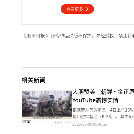
查看更多
《 亚洲日报 》 所有作品受版权保护，未经授权，禁止转
相关新闻
大胆赞美‘朝鲜·金正
YouTube震惊实情
根据警方等的消息，4日上午10
乌山空军基地（K-55）。 其中6人通过正门进入了基地内部，另外2人则在入口处被阻止。学生们在基地内高喊“打
击美军第七空军”等口号。 美军方面将他们当场逮捕，并将其移交给韩国警方。警方以违反军事基地及军事设施保护
2026-08-05 09:40:20
法的嫌疑对事件进行调查。 大进联是由全国大学生组成的进步倾向学生组织，过去曾进行过多项政治和社会活动，包