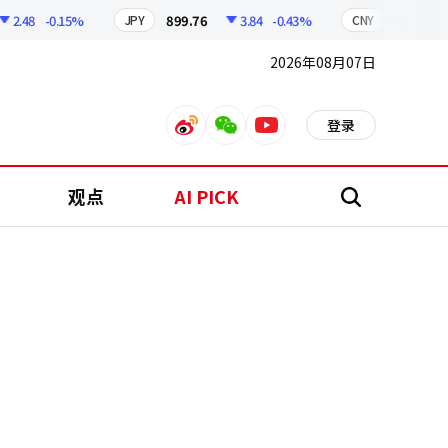
48
-0.15%
899.76
3.84
-0.43%
210.96
JPY
CNY
2026年08月07日
登录
weibo
weixin
youtube
观点
AI PICK
搜
索