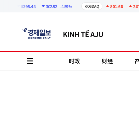
코
인
6295.44
302.82
-4.59%
801.66
2.07
+
I
KOSDAQ
정
보
时政
财经
all
menu