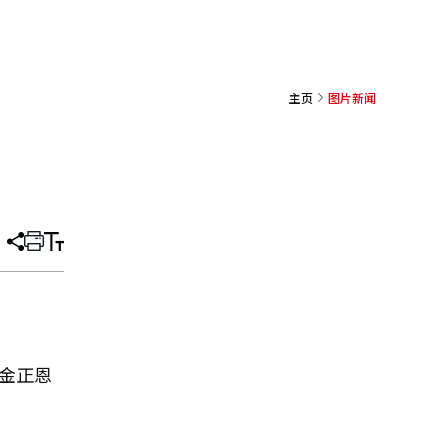
主页
图片新闻
分
打
调
享
印
整
文
大
章
小
金正恩