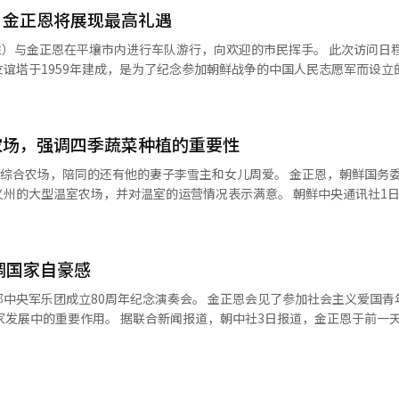
反对韩美联合训练的示威 ▲反对萨德（THAAD）部署的活动 ▲主张废除
，金正恩将展现最高礼遇
织成员因擅自闯入美国大使馆官邸、政府机关
例也屡见不鲜。 此次乌山空军基地的擅自闯入事件进一步加剧
金正恩在平壤市内进行车队游行，向欢迎的市民挥手。 此次访问日程中，可能
现了“这已超越了单纯的示威，直接涉及国家安全的军事设施的闯入是越
谊塔于1959年建成，是为了纪念参加朝鲜战争的中国人民志愿军而设立
行重新评估。※ 本报道经人工智能（AI）系统翻译与编辑。
的惯例之地。习近平在2019年访朝时也曾前往此地，纪念北中建交70周
访朝时所住的平壤金日成宾馆。金日成宾馆是朝鲜的主要国宾馆。最近，
内新建了大规模的住宿设施，大幅提升了接待外宾的能力。※ 本报道经人
农场，强调四季蔬菜种植的重要性
，陪同的还有他的妻子李雪主和女儿周爱。 金正恩，朝鲜国务委员会委员
室农场，并对温室的运营情况表示满意。 朝鲜中央通讯社1日报道，金
合农场，详细了解了农场的生产情况和蔬菜科学研究及管理状况。此次视
并对温室农
同时，确保根据作物品
调国家自豪感
境，以降低成本，实现四季蔬菜的种植。”他强调了品种多样化、科技管
中央军乐团成立80周年纪念演奏会。 金正恩会见了参加社会主义爱国青
服务中心和专业化蔬菜综合加
家发展中的重要作用。 据联合新闻报道，朝中社3日报道，金正恩于前一
和欣慰。”他还表示：“完工后，威化岛地区将成为新时期地方变迁的典
。 金正恩在会上表示，当前形势要求青年更加积极参与党的事业，展现勇
热情是社会主义建设的象征，是国家力量的骄傲。 此次大会是五年来首次
次。 朝鲜在2024年夏季遭遇大规模洪灾后，在新义州威
朝中社称，这次大会是将青年联盟打造为朝鲜劳动党的忠诚先锋队的重要步骤
1.5倍的大型温室农场，作为“以人民为中心”和地方发展政策的典型案
业总同盟、社会主义女性同盟、农业劳动者同盟并列为“四大劳动团体”。