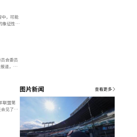
国家安全法
界行为”的
的象征性建
年。 习
朝鲜专业媒
工智能
察中，金正
图片新闻
查看更多
理和农场间
年联盟第
天会见了青
范和标
气和决心。
举行，于上
。 青年联
例进行宣
 朝鲜在年