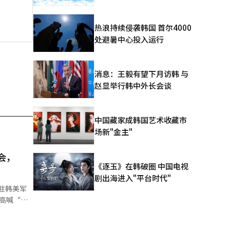
热浪持续侵袭韩国 首尔4000
处避暑中心投入运行
消息：王毅有望下月访韩 与
赵显举行韩中外长会谈
中国藏家成韩国艺术收藏市
场新"金主"
会，
《逐玉》在韩破圈 中国电视
剧出海进入"平台时代"
驻韩美军