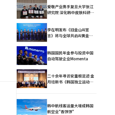
爱敬产业携手复旦大学张江
研究院 深化韩中皮肤科研合
作
李在明发布《旧金山AI宣
言》将与全球共启AI黄金时
代
韩国国民年金参与投资中国
自动驾驶企业Momenta
二十余年寻访安重根足迹 金
月培新书《韩国独立运动圣
地：向旅顺口追问历史》出
版
韩中航线客运量大增成韩国
航空业"香饽饽"