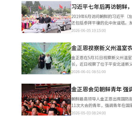
括▲呼吁驻韩美军撤退的集会 ▲
习近平七年后再访朝鲜
▲反对日本福岛污水排放的集会 ▲亲日清算运动等。 在此过程中，组
及公共机构进行突袭示威而受到警方调查或被起诉的案
2019年6月访问朝鲜的习近平（左）与
了围绕大进联的争议。网络上出
还包括参拜平壤的北中友谊塔。友
批评声音，呼吁对该组织的活动进
筑，历来是中国高级官员访问朝鲜时
2026-06-05 19:15:00
近平的住宿地点很可能是他首次
体NK新闻报道，金日成宾馆区域
金正恩视察新义州温室
（AI）系统翻译与编辑。
金正恩在5月31日视察新义州温室综合农场
长，近日视察了位于平安北道新义州的大型温
正恩于前日视察了新义州温室综
2026-06-01 08:51:00
恩的妻子李雪主和女儿周爱也陪同。 金正恩巡视了多种类型的水培和土壤温室、试验种植温室及油菜田，
场每日收获数百吨蔬菜的报告表示满意。 金正恩指出：“在蔬菜生产中，必须在最小化能耗的
金正恩会见朝鲜青年 强
种的生长条件提供有效的适宜环
竞争的重要性。 他还考察了正在建设的卫生设施、综合服务中心和蔬菜综合加工厂，了解了工程进展情况。中央通讯
朝鲜最高领导人金正恩出席国防部
社报道称，这些设施的建设进展约为50%。 金正恩表示：“看到现代化医院、多功能
11次大会的青年，强调青年在国
工厂正在建设中，真是令人感慨
年联盟大会的参与者并合影留念
2026-05-03 08:24:00
准。” 金正恩对该地区表现出深厚的关注，自去年以来，包括开工仪式在内，他已访问该地五次。今年他首次视察便
他称，青年们的爱国意识和革命
选择了此地，并在2月的竣工仪式上也出席了，至今已访问三
月28日至30日在平壤举行。 
化岛地区建设了面积为首尔余地的
盟是劳动党外围组织之一，与职