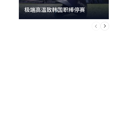
）系统翻译
极端高温致韩国职棒停赛
首尔
个
前
一
下