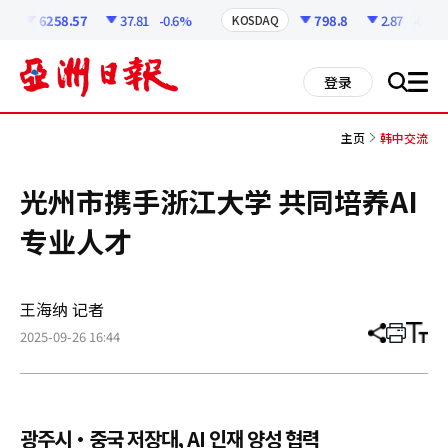
코
인
6258.57
37.81
-0.6%
798.8
2.87
-0.36%
KOSDAQ
정
보
all
登录
搜
men
索
主页
韩中交流
光州市携手浙江大学 共同培养AI
专业人才
王海纳 记者
2025-09-26 16:44
分
打
调
享
印
整
文
大
章
小
광주시·중국 저장대, AI 인재 양성 협력