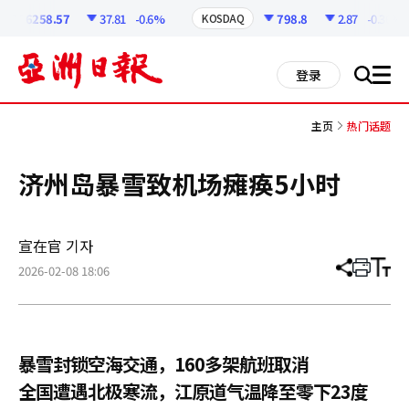
코
인
6258.57
37.81
-0.6%
798.8
2.87
-0.36%
KOSDAQ
정
보
all
登录
搜
men
索
主页
热门话题
济州岛暴雪致机场瘫痪5小时
宣在官 기자
2026-02-08 18:06
分
打
调
享
印
整
文
大
章
小
暴雪封锁空海交通，160多架航班取消
全国遭遇北极寒流，江原道气温降至零下23度