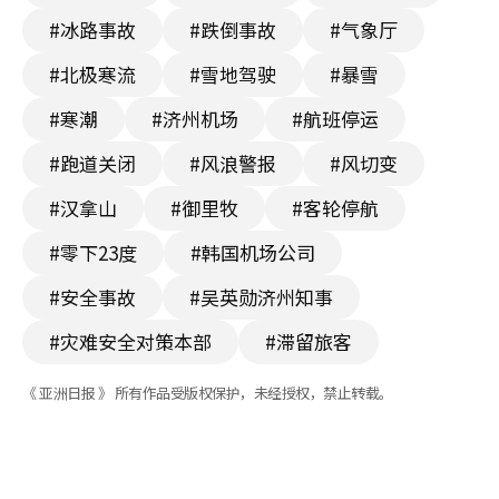
#冰路事故
#跌倒事故
#气象厅
#北极寒流
#雪地驾驶
#暴雪
#寒潮
#济州机场
#航班停运
#跑道关闭
#风浪警报
#风切变
#汉拿山
#御里牧
#客轮停航
#零下23度
#韩国机场公司
#安全事故
#吴英勋济州知事
#灾难安全对策本部
#滞留旅客
《 亚洲日报 》 所有作品受版权保护，未经授权，禁止转载。