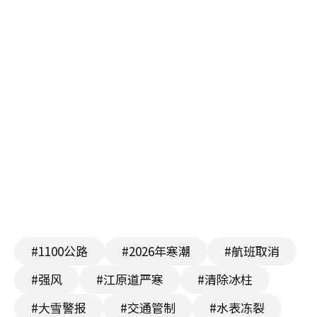
#1100公路
#2026年寒潮
#航班取消
#强风
#江原道严寒
#清除冰柱
#大雪警报
#交通管制
#水表冻裂