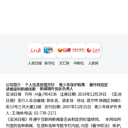
人民日报
新华社
文汇网
中新社
人民网
公司简介
个人信息处理方针
青少年保护政策
著作权规定
新闻稿件投诉负责人
读者提供新闻线索
亚洲日报
刊号 : 서울,아04336
注册日期 : 2014年12月29日
《亚洲
|
|
|
日报》发行人及总编辑 : 郭永吉、梁圭铉
地址 : 首尔市
钟路区钟路5
|
街13号三共大厦11楼
创刊日期 : 2007年11月15日
青少年保护负责
|
|
人 : 王海纳 电话 : 02-739-2171
《亚洲日报》将遵守互联网新闻委员会制定的伦理纲领。
本网站所
|
刊登的各种新闻、信息和各种专题专栏内容, 均受《著作权法》
保护,