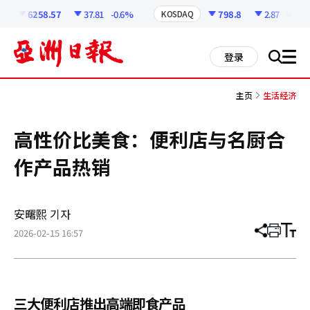
코
인
6258.57
37.81
-0.6%
798.8
2.87
-0.36%
KOSDAQ
정
보
all
登录
搜
men
索
主页
生活经济
高性价比美食：便利店与名厨合
作产品热销
安曙熙 기자
2026-02-15 16:57
分
打
调
享
印
整
文
大
章
小
三大便利店推出高端即食产品