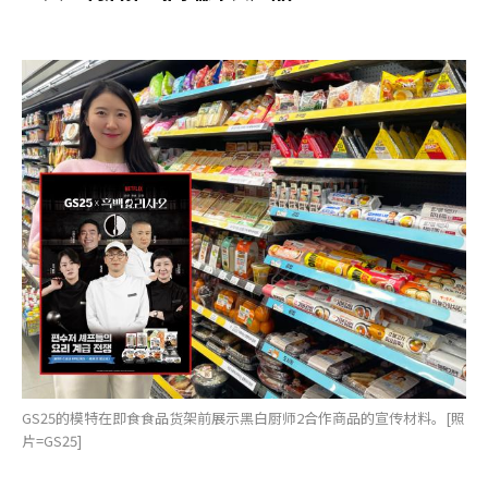
GS25的模特在即食食品货架前展示黑白厨师2合作商品的宣传材料。[照
片=GS25]