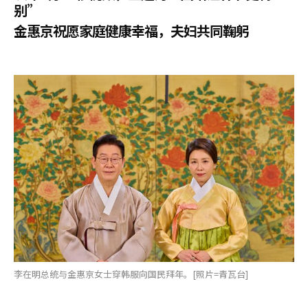
别”
金惠京祝愿家庭健康幸福，夫妇共同鞠躬
李在明总统与金惠京女士穿韩服向国民拜年。[照片=青瓦台]