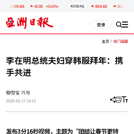
코
인
6299.66
40.89
+0.65%
854.62
55.81
+6.
KOSDAQ
정
보
all
登录
搜
men
索
主页
热门话题
李在明总统夫妇穿韩服拜年：携
手共进
柳청빛 기자
2026-02-17 14:12
分
打
调
享
印
整
文
大
章
小
发布3分16秒视频，主题为“团结让春节更特