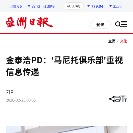
코
인
6208.65
87.73
-1.39%
779.94
21.73
-2.71%
KOSDAQ
정
보
all
登录
搜
men
索
主页
文化
金泰浩PD：'马尼托俱乐部'重视
信息传递
기자
2026-02-23 00:05
分
打
调
享
印
整
文
大
章
小