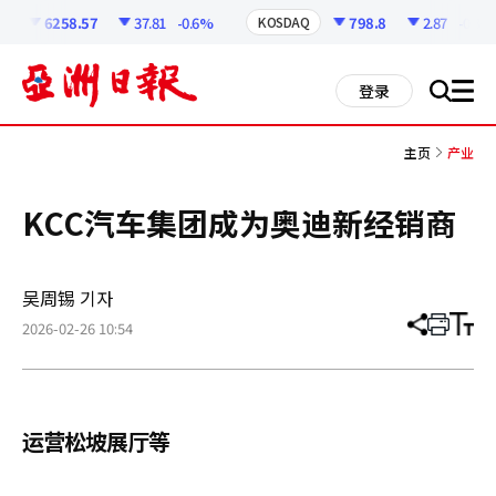
코
인
6258.57
37.81
-0.6%
798.8
2.87
-0.36%
KOSDAQ
정
보
all
登录
搜
men
索
主页
产业
KCC汽车集团成为奥迪新经销商
吴周锡 기자
2026-02-26 10:54
分
打
调
享
印
整
文
大
章
小
运营松坡展厅等