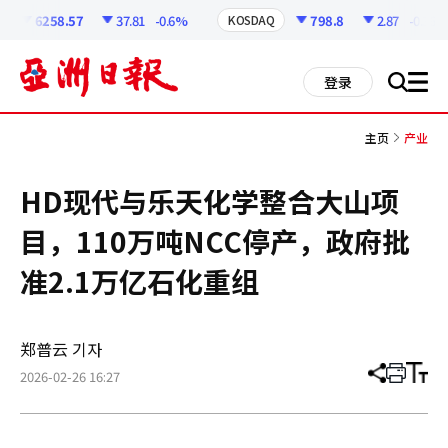
코
인
6258.57
37.81
-0.6%
798.8
2.87
-0.36%
KOSDAQ
정
보
all
登录
搜
men
索
主页
产业
HD现代与乐天化学整合大山项
目，110万吨NCC停产，政府批
准2.1万亿石化重组
郑普云 기자
2026-02-26 16:27
分
打
调
享
印
整
文
大
章
小