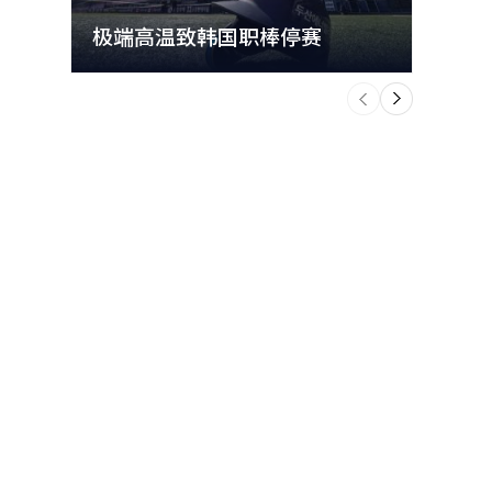
极端高温致韩国职棒停赛
首尔
个
前
一
下