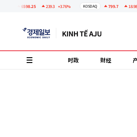
코
인
6598.25
239.3
+3.76%
799.7
18.98
+
SPI
KOSDAQ
정
보
时政
财经
all
menu