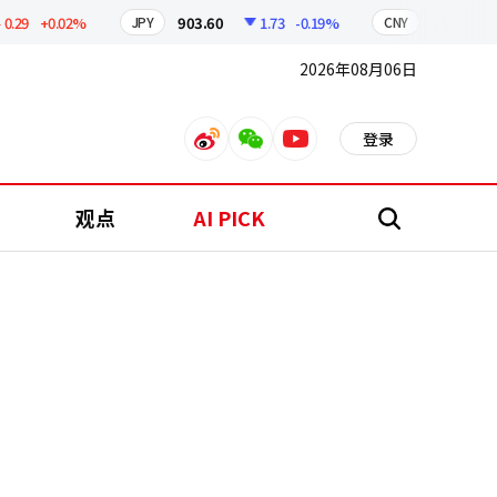
29
+0.02%
903.60
1.73
-0.19%
211.00
JPY
CNY
2026年08月06日
登录
weibo
weixin
youtube
观点
AI PICK
搜
索