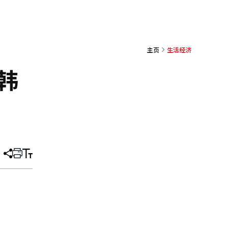
主页
生活经济
韩
分
打
调
享
印
整
文
大
章
小