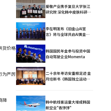
爱敬产业携手复旦大学张江
研究院 深化韩中皮肤科研合
作
李在明发布《旧金山AI宣
言》将与全球共启AI黄金时
代
供货价格
韩国国民年金参与投资中国
自动驾驶企业Momenta
二十余年寻访安重根足迹 金
行为严厉
月培新书《韩国独立运动圣
地：向旅顺口追问历史》出
版
商降
韩中航线客运量大增成韩国
航空业"香饽饽"