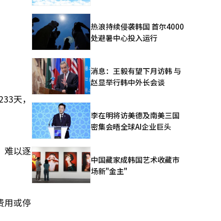
热浪持续侵袭韩国 首尔4000
处避暑中心投入运行
消息：王毅有望下月访韩 与
赵显举行韩中外长会谈
233天，
李在明将访美德及南美三国
密集会晤全球AI企业巨头
，难以逐
中国藏家成韩国艺术收藏市
场新"金主"
费用或停