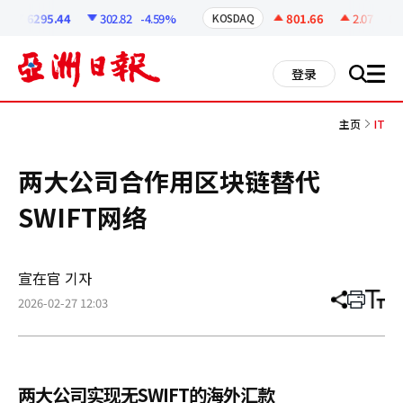
코
인
6295.44
302.82
-4.59%
801.66
2.07
+0.2
KOSDAQ
정
보
all
登录
搜
men
索
主页
IT
两大公司合作用区块链替代
SWIFT网络
宣在官 기자
2026-02-27 12:03
分
打
调
享
印
整
文
大
章
小
两大公司实现无SWIFT的海外汇款