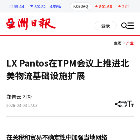
코
인
6295.44
302.82
-4.59%
801.66
2.07
+0.2
KOSDAQ
정
보
all
登录
搜
men
索
主页
产业
LX Pantos在TPM会议上推进北
美物流基础设施扩展
郑普云 기자
2026-03-03 17:03
分
打
调
享
印
整
文
大
章
小
在关税和贸易不确定性中加强当地网络