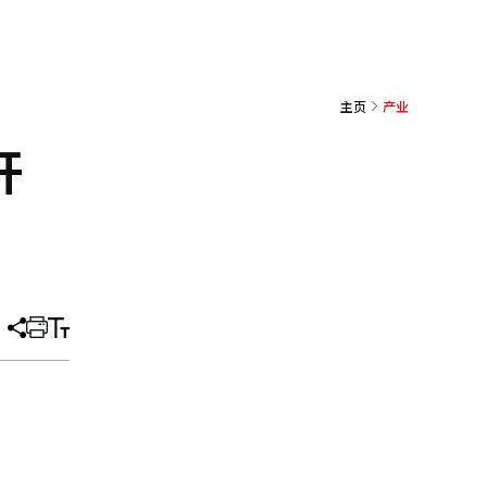
主页
产业
开
分
打
调
享
印
整
文
大
章
小