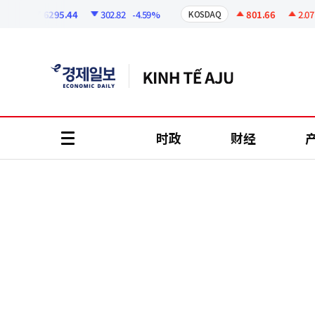
코
인
6295.44
302.82
-4.59%
801.66
2.07
+0
I
KOSDAQ
정
보
时政
财经
all
menu