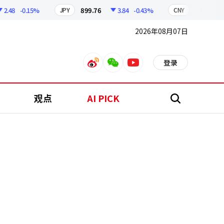
8
-0.15%
899.76
3.84
-0.43%
210.96
0
JPY
CNY
2026年08月07日
登录
weibo
weixin
youtube
观点
AI PICK
搜
索