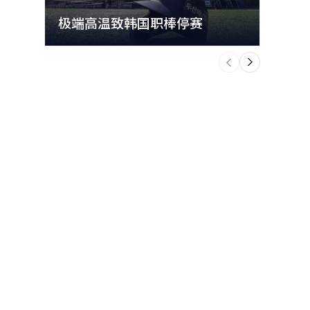
极端高温致韩国职棒停赛
首尔
个
前
一
下