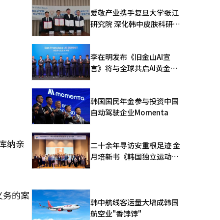
爱敬产业携手复旦大学张江
研究院 深化韩中皮肤科研合
作
李在明发布《旧金山AI宣
言》将与全球共启AI黄金时
代
韩国国民年金参与投资中国
自动驾驶企业Momenta
库纳亲
二十余年寻访安重根足迹 金
月培新书《韩国独立运动圣
地：向旅顺口追问历史》出
版
义务的案
韩中航线客运量大增成韩国
航空业"香饽饽"