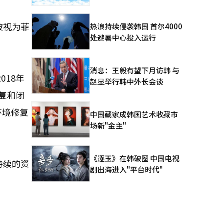
被视为菲
热浪持续侵袭韩国 首尔4000
处避暑中心投入运行
消息：王毅有望下月访韩 与
018年
赵显举行韩中外长会谈
复和闭
环境修复
中国藏家成韩国艺术收藏市
场新"金主"
《逐玉》在韩破圈 中国电视
持续的资
剧出海进入"平台时代"