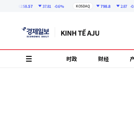
코
인
6258.57
37.81
-0.6%
798.8
2.87
-0.36
I
KOSDAQ
정
보
时政
财经
all
menu