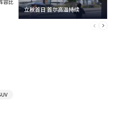
阵容比
立秋首日 首尔高温持续
极端
个
前
一
下
SUV