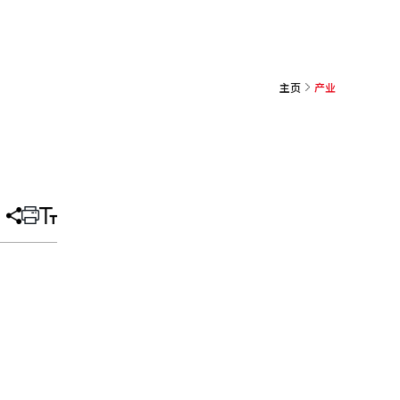
主页
产业
分
打
调
享
印
整
文
大
章
小