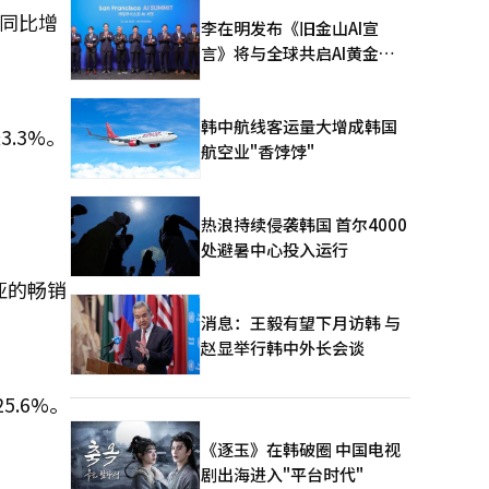
，同比增
李在明发布《旧金山AI宣
言》将与全球共启AI黄金时
代
韩中航线客运量大增成韩国
.3%。
航空业"香饽饽"
热浪持续侵袭韩国 首尔4000
处避暑中心投入运行
亚的畅销
消息：王毅有望下月访韩 与
赵显举行韩中外长会谈
5.6%。
《逐玉》在韩破圈 中国电视
剧出海进入"平台时代"