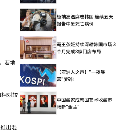
极端高温席卷韩国 连续五天
报告中暑死亡病例
霸王茶姬持续深耕韩国市场 3
个月完成8家门店布局
。若地
【亚洲人之声】"一夜暴
富"梦碎！
和相对较
中国藏家成韩国艺术收藏市
场新"金主"
时推出混