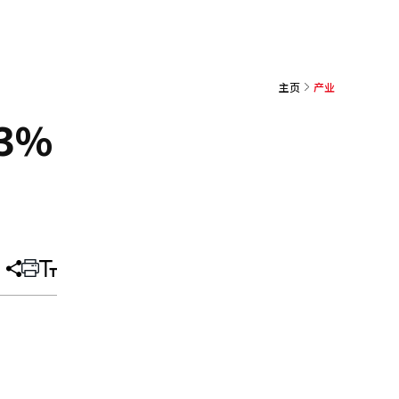
主页
产业
3%
分
打
调
享
印
整
文
大
章
小