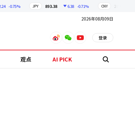
-0.75%
893.38
6.38
-0.71%
209.17
1.7
JPY
CNY
2026年08月09日
登录
weibo
weixin
youtube
观点
AI PICK
搜
索