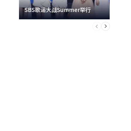
SBS歌谣大战Summer举行
玩水
个
前
一
下