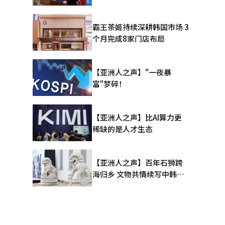
霸王茶姬持续深耕韩国市场 3
个月完成8家门店布局
【亚洲人之声】"一夜暴
富"梦碎！
【亚洲人之声】比AI算力更
稀缺的是人才生态
【亚洲人之声】百年石狮跨
海归乡 文物共情续写中韩人
文新篇