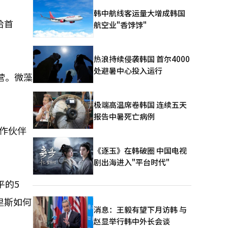
韩中航线客运量大增成韩国
拾首
航空业"香饽饽"
热浪持续侵袭韩国 首尔4000
处避暑中心投入运行
营。微藻
极端高温席卷韩国 连续五天
报告中暑死亡病例
作伙伴
《逐玉》在韩破圈 中国电视
剧出海进入"平台时代"
平的5
里斯如何
消息：王毅有望下月访韩 与
赵显举行韩中外长会谈