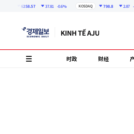
코
인
6258.57
37.81
-0.6%
798.8
2.87
-0.3
PI
KOSDAQ
정
보
时政
财经
all
menu