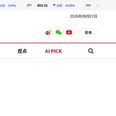
-0.4%
895.91
3.85
-0.43%
210.38
0.58
JPY
CNY
2026年08月07日
登录
weibo
weixin
youtube
观点
AI PICK
搜
索