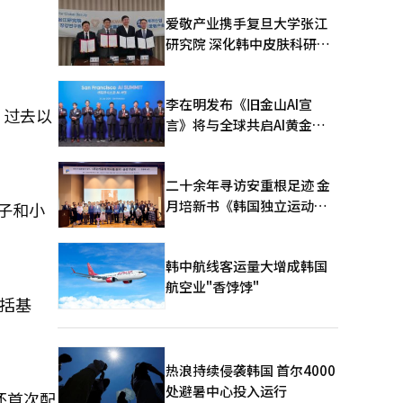
爱敬产业携手复旦大学张江
研究院 深化韩中皮肤科研合
作
李在明发布《旧金山AI宣
。过去以
言》将与全球共启AI黄金时
代
二十余年寻访安重根足迹 金
月培新书《韩国独立运动圣
子和小
地：向旅顺口追问历史》出
版
韩中航线客运量大增成韩国
航空业"香饽饽"
包括基
热浪持续侵袭韩国 首尔4000
处避暑中心投入运行
还首次配