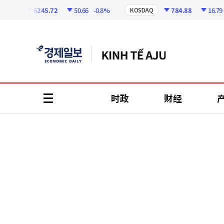
코
인
6245.72
50.66
-0.8%
784.88
16.79
-2.
I
KOSDAQ
정
보
时政
财经
all
menu