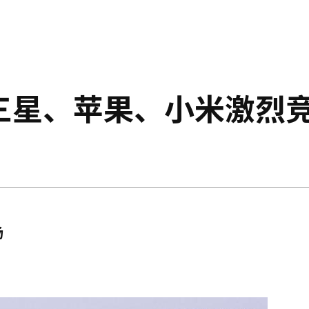
：三星、苹果、小米激烈
场