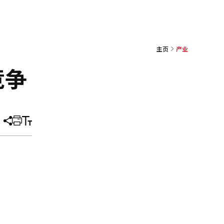
主页
产业
竞争
分
打
调
享
印
整
文
大
章
小