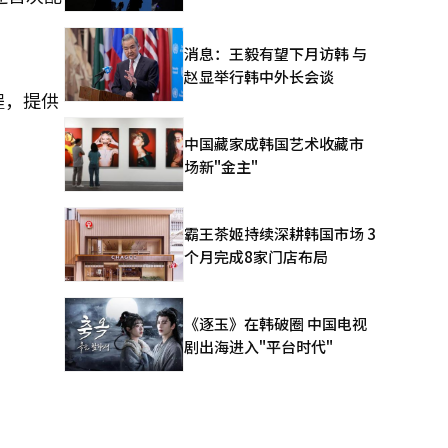
消息：王毅有望下月访韩 与
赵显举行韩中外长会谈
日程，提供
中国藏家成韩国艺术收藏市
场新"金主"
霸王茶姬持续深耕韩国市场 3
个月完成8家门店布局
《逐玉》在韩破圈 中国电视
剧出海进入"平台时代"