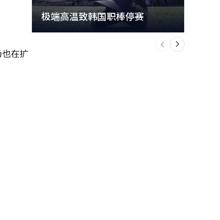
极端高温致韩国职棒停赛
首尔
个
前
一
下
场也在扩