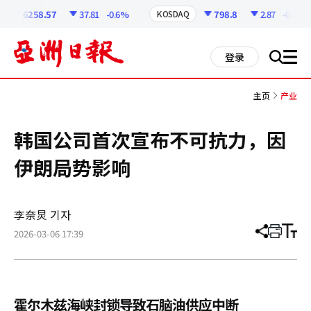
코
인
6258.57
37.81
-0.6%
798.8
2.87
-0.36%
KOSDAQ
정
보
all
登录
搜
men
索
主页
产业
韩国公司首次宣布不可抗力，因
伊朗局势影响
李奈炅 기자
2026-03-06 17:39
分
打
调
享
印
整
文
大
章
小
霍尔木兹海峡封锁导致石脑油供应中断