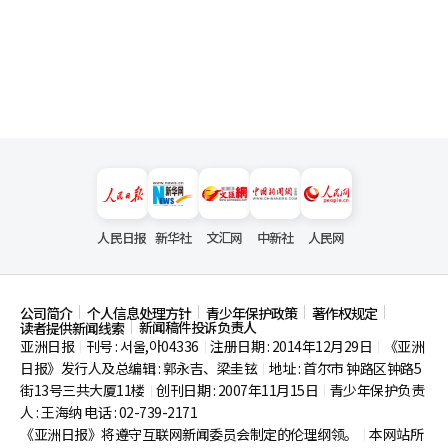
人民日报
新华社
文汇网
中新社
人民网
公司简介
个人信息处理方针
青少年保护政策
著作权规定
新闻稿件投诉负责人
读者提供新闻线索
亚洲日报
刊号 : 서울,아04336
注册日期 : 2014年12月29日
《亚洲
|
|
|
日报》发行人及总编辑 : 郭永吉、梁圭铉
地址 : 首尔市
钟路区钟路5
|
街13号三共大厦11楼
创刊日期 : 2007年11月15日
青少年保护负责
|
|
人 : 王海纳 电话 : 02-739-2171
《亚洲日报》将遵守互联网新闻委员会制定的伦理纲领。
本网站所
|