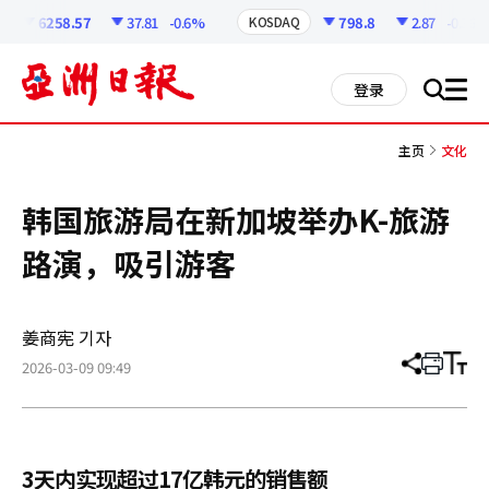
코
인
6258.57
37.81
-0.6%
798.8
2.87
-0.36%
KOSDAQ
정
보
all
登录
搜
men
索
主页
文化
韩国旅游局在新加坡举办K-旅游
路演，吸引游客
姜商宪 기자
2026-03-09 09:49
分
打
调
享
印
整
文
大
章
小
3天内实现超过17亿韩元的销售额