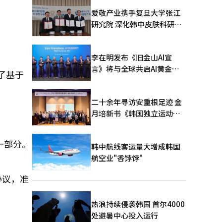
爱敬产业携手复旦大学张江
研究院 深化韩中皮肤科研合
作
李在明发布《旧金山AI宣
言》将与全球共启AI黄金时
出了基于
代
二十余年寻访安重根足迹 金
月培新书《韩国独立运动圣
地：向旅顺口追问历史》出
版
一部分。
韩中航线客运量大增成韩国
航空业"香饽饽"
协议，准
热浪持续侵袭韩国 首尔4000
处避暑中心投入运行