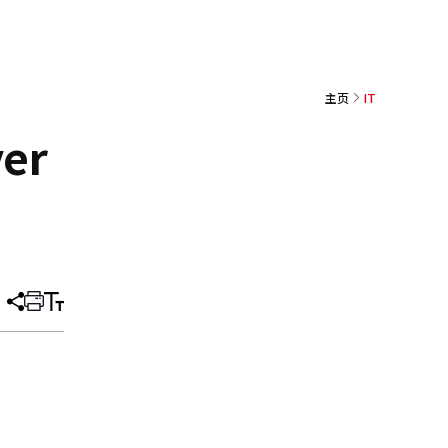
主页
IT
er
分
打
调
享
印
整
文
大
章
小