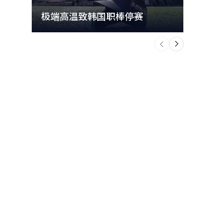
极端高温致韩国职棒停赛
首尔
个
前
一
下