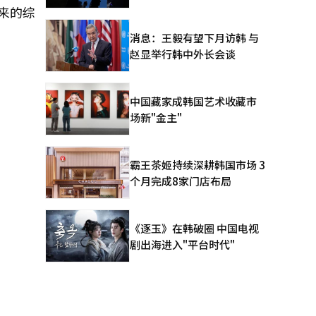
来的综
消息：王毅有望下月访韩 与
赵显举行韩中外长会谈
中国藏家成韩国艺术收藏市
场新"金主"
霸王茶姬持续深耕韩国市场 3
个月完成8家门店布局
《逐玉》在韩破圈 中国电视
剧出海进入"平台时代"