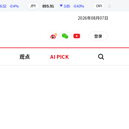
-0.4%
895.91
3.85
-0.43%
210.38
0.58
JPY
CNY
2026年08月07日
登录
weibo
weixin
youtube
观点
AI PICK
搜
索