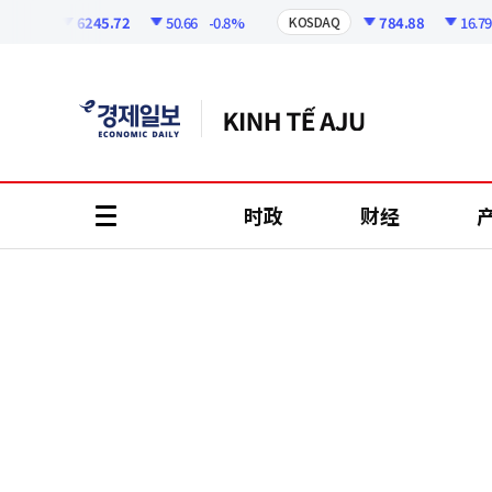
코
인
6245.72
50.66
-0.8%
784.88
16.79
-2.
I
KOSDAQ
정
보
时政
财经
all
menu