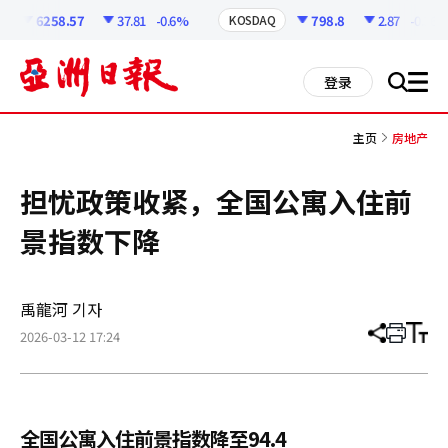
코
인
6258.57
37.81
-0.6%
798.8
2.87
-0.36%
KOSDAQ
정
보
all
登录
搜
men
索
主页
房地产
担忧政策收紧，全国公寓入住前
景指数下降
禹龍河 기자
2026-03-12 17:24
分
打
调
享
印
整
文
大
章
小
全国公寓入住前景指数降至94.4