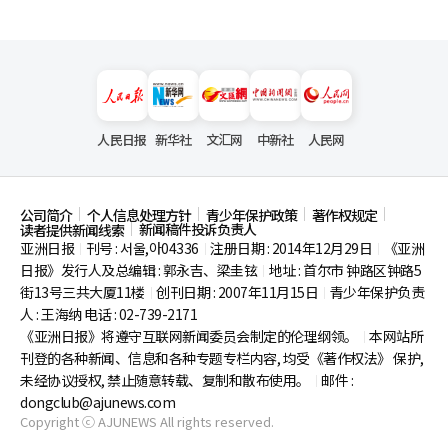
人民日报
新华社
文汇网
中新社
人民网
公司简介
个人信息处理方针
青少年保护政策
著作权规定
新闻稿件投诉负责人
读者提供新闻线索
亚洲日报
刊号 : 서울,아04336
注册日期 : 2014年12月29日
《亚洲
|
|
|
日报》发行人及总编辑 : 郭永吉、梁圭铉
地址 : 首尔市
钟路区钟路5
|
街13号三共大厦11楼
创刊日期 : 2007年11月15日
青少年保护负责
|
|
人 : 王海纳 电话 : 02-739-2171
《亚洲日报》将遵守互联网新闻委员会制定的伦理纲领。
本网站所
|
刊登的各种新闻、信息和各种专题专栏内容, 均受《著作权法》
保护,
未经协议授权, 禁止随意转载、复制和散布使用。
邮件 :
|
dongclub@ajunews.com
Copyright ⓒ AJUNEWS All rights reserved.