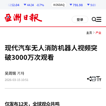
코
인
6252.04
44.34
-0.7%
791.98
9.69
-1.21%
KOSDAQ
정
보
all
登录
搜
men
索
主页
产业
现代汽车无人消防机器人视频突
破3000万次观看
吴周锡 기자
2026-03-15 10:51
分
打
调
享
印
整
文
大
章
小
仅发布12天，全球观众共鸣