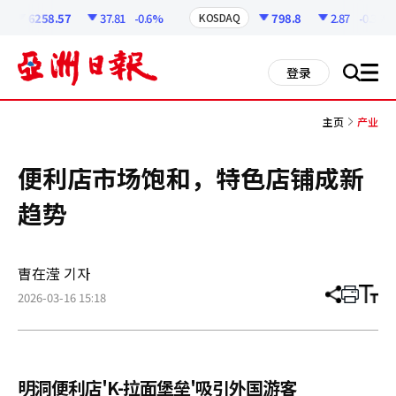
코
인
6258.57
37.81
-0.6%
798.8
2.87
-0.36%
KOSDAQ
정
보
all
登录
搜
men
索
主页
产业
便利店市场饱和，特色店铺成新
趋势
曺在滢 기자
2026-03-16 15:18
分
打
调
享
印
整
文
大
章
小
明洞便利店'K-拉面堡垒'吸引外国游客