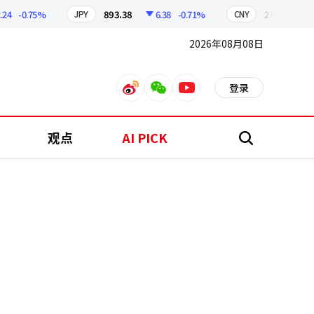
-0.75%
893.38
6.38
-0.71%
209.17
1.7
JPY
CNY
2026年08月08日
登录
weibo
weixin
youtube
观点
AI PICK
搜
索