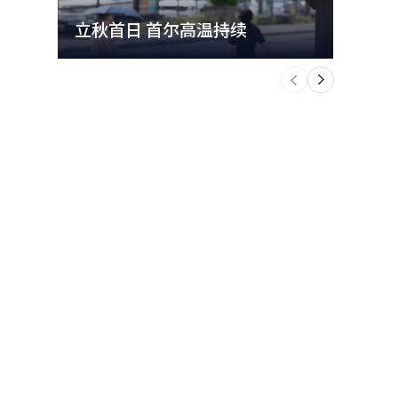
立秋首日 首尔高温持续
极端
个
前
一
下