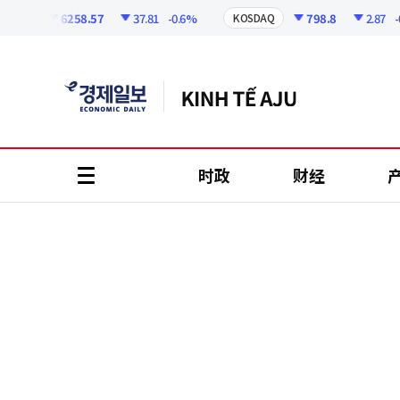
코
인
6258.57
37.81
-0.6%
798.8
2.87
-0.3
PI
KOSDAQ
정
보
时政
财经
all
menu