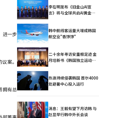
李在明发布《旧金山AI宣
言》将与全球共启AI黄金时
代
韩中航线客运量大增成韩国
，进一步
航空业"香饽饽"
二十余年寻访安重根足迹 金
月培新书《韩国独立运动圣
的议案。
地：向旅顺口追问历史》出
版
热浪持续侵袭韩国 首尔4000
处避暑中心投入运行
将拥有总
消息：王毅有望下月访韩 与
赵显举行韩中外长会谈
外部董事