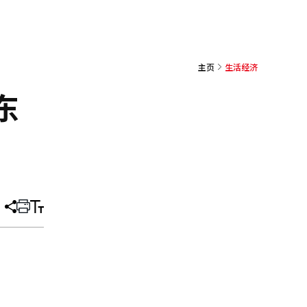
主页
生活经济
东
分
打
调
享
印
整
文
大
章
小