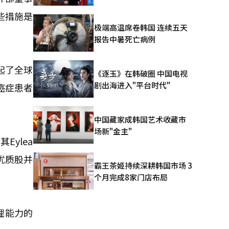
些措施是
极端高温席卷韩国 连续五天
报告中暑死亡病例
起了全球
《逐玉》在韩破圈 中国电视
剧出海进入"平台时代"
癌症患者
中国藏家成韩国艺术收藏市
场新"金主"
ylea
优质股并
霸王茶姬持续深耕韩国市场 3
个月完成8家门店布局
理能力的