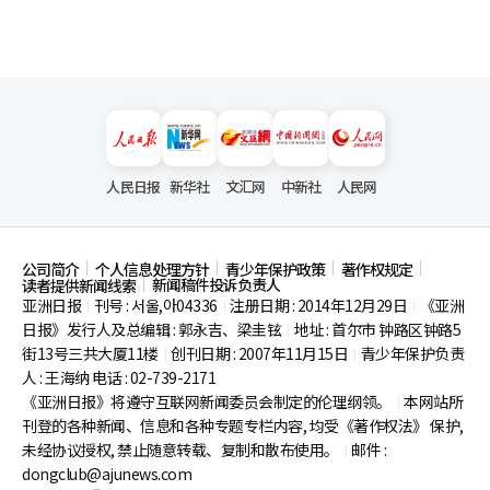
人民日报
新华社
文汇网
中新社
人民网
公司简介
个人信息处理方针
青少年保护政策
著作权规定
新闻稿件投诉负责人
读者提供新闻线索
亚洲日报
刊号 : 서울,아04336
注册日期 : 2014年12月29日
《亚洲
|
|
|
日报》发行人及总编辑 : 郭永吉、梁圭铉
地址 : 首尔市
钟路区钟路5
|
街13号三共大厦11楼
创刊日期 : 2007年11月15日
青少年保护负责
|
|
人 : 王海纳 电话 : 02-739-2171
《亚洲日报》将遵守互联网新闻委员会制定的伦理纲领。
本网站所
|
刊登的各种新闻、信息和各种专题专栏内容, 均受《著作权法》
保护,
未经协议授权, 禁止随意转载、复制和散布使用。
邮件 :
|
dongclub@ajunews.com