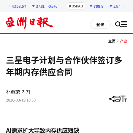
코
인
6258.57
37.81
-0.6%
798.8
2.87
-0.36%
KOSDAQ
정
보
all
登录
搜
men
索
主页
产业
三星电子计划与合作伙伴签订多
年期内存供应合同
朴眞荣 기자
2026-03-19 10:30
分
打
调
享
印
整
文
大
章
小
AI需求扩大导致内存供应短缺