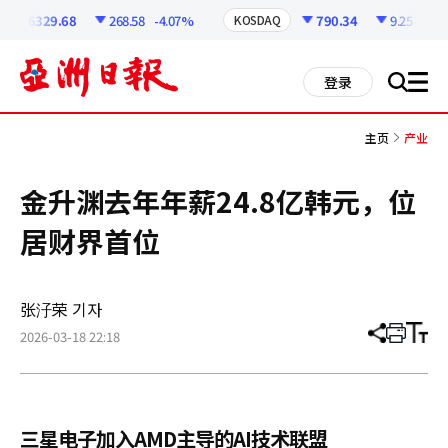
코
인
6329.68
268.58
-4.07%
790.34
9.25
-1.16
KOSDAQ
정
보
all
登录
搜
men
索
主页
产业
金升渊去年年薪24.8亿韩元，位
居财界首位
张汓荣 기자
2026-03-18 22:18
分
打
调
享
印
整
文
大
章
小
三星电子加入AMD主导的AI技术联盟