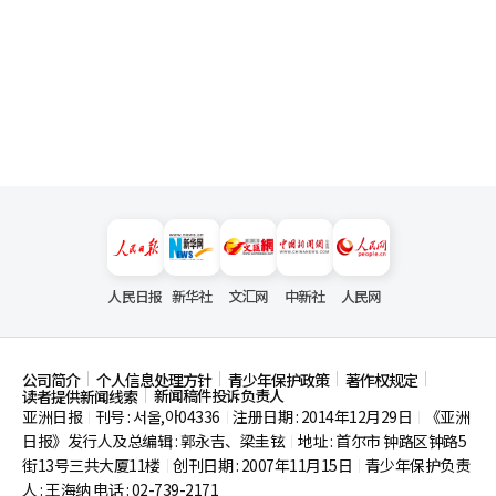
人民日报
新华社
文汇网
中新社
人民网
公司简介
个人信息处理方针
青少年保护政策
著作权规定
新闻稿件投诉负责人
读者提供新闻线索
亚洲日报
刊号 : 서울,아04336
注册日期 : 2014年12月29日
《亚洲
|
|
|
日报》发行人及总编辑 : 郭永吉、梁圭铉
地址 : 首尔市
钟路区钟路5
|
街13号三共大厦11楼
创刊日期 : 2007年11月15日
青少年保护负责
|
|
人 : 王海纳 电话 : 02-739-2171