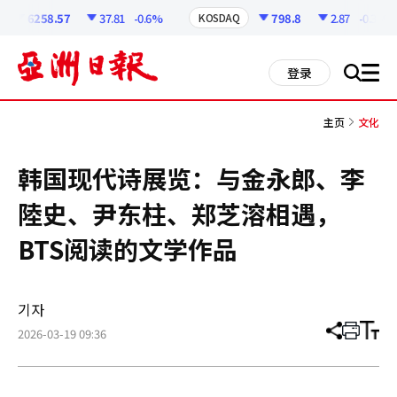
코
인
6258.57
37.81
-0.6%
798.8
2.87
-0.36%
KOSDAQ
정
보
all
登录
搜
men
索
主页
文化
韩国现代诗展览：与金永郎、李
陸史、尹东柱、郑芝溶相遇，
BTS阅读的文学作品
기자
2026-03-19 09:36
分
打
调
享
印
整
文
大
章
小