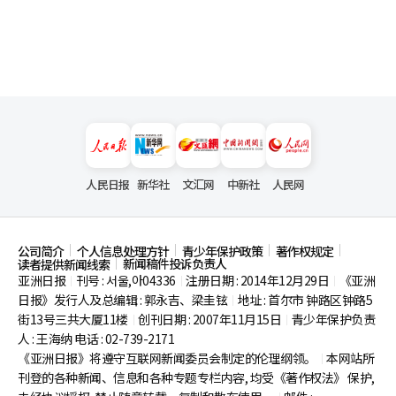
人民日报
新华社
文汇网
中新社
人民网
公司简介
个人信息处理方针
青少年保护政策
著作权规定
新闻稿件投诉负责人
读者提供新闻线索
亚洲日报
刊号 : 서울,아04336
注册日期 : 2014年12月29日
《亚洲
|
|
|
日报》发行人及总编辑 : 郭永吉、梁圭铉
地址 : 首尔市
钟路区钟路5
|
街13号三共大厦11楼
创刊日期 : 2007年11月15日
青少年保护负责
|
|
人 : 王海纳 电话 : 02-739-2171
《亚洲日报》将遵守互联网新闻委员会制定的伦理纲领。
本网站所
|
刊登的各种新闻、信息和各种专题专栏内容, 均受《著作权法》
保护,