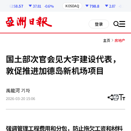
코
인
6258.57
37.81
-0.6%
798.8
2.87
-0.36%
KOSDAQ
정
보
all
登录
搜
men
索
主页
房地产
国土部次官会见大宇建设代表，
敦促推进加德岛新机场项目
禹龍河 기자
2026-03-20 15:06
分
打
调
享
印
整
文
大
章
小
强调管理工程费用和分包，防止拖欠工资和材料