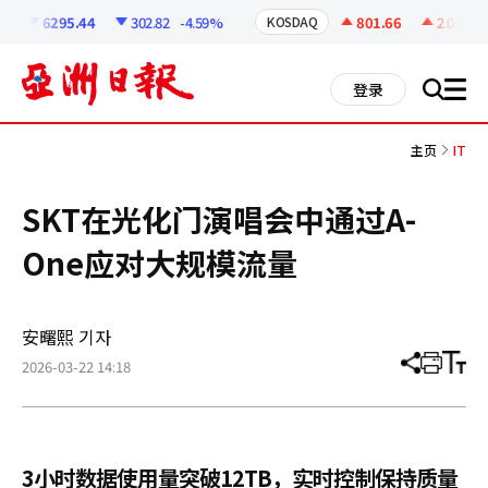
코
인
6295.44
302.82
-4.59%
801.66
2.07
+0.
KOSDAQ
정
보
all
登录
搜
men
索
主页
IT
SKT在光化门演唱会中通过A-
One应对大规模流量
安曙熙 기자
2026-03-22 14:18
分
打
调
享
印
整
文
大
章
小
3小时数据使用量突破12TB，实时控制保持质量