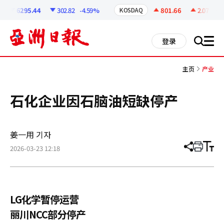
코
인
6295.44
302.82
-4.59%
801.66
2.07
+0.2
KOSDAQ
정
보
all
登录
搜
men
索
主页
产业
石化企业因石脑油短缺停产
姜一用 기자
2026-03-23 12:18
分
打
调
享
印
整
文
大
章
小
LG化学暂停运营
丽川NCC部分停产