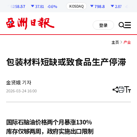
코
인
6258.57
37.81
-0.6%
798.8
2.87
-0.36%
KOSDAQ
정
보
all
登录
搜
men
索
主页
产业
包装材料短缺或致食品生产停滞
金贤娥 기자
2026-03-24 16:00
分
打
调
享
印
整
文
大
章
小
国际石脑油价格两个月暴涨130%
库存仅够两周，政府实施出口限制