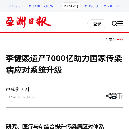
코
인
6258.57
37.81
-0.6%
798.8
2.87
-0.36%
KOSDAQ
정
보
all
登录
搜
men
索
主页
产业
李健熙遗产7000亿助力国家传染
病应对系统升级
赵成俊 기자
2026-03-26 09:33
分
打
调
享
印
整
文
大
章
小
研究、医疗与AI结合提升传染病应对体系