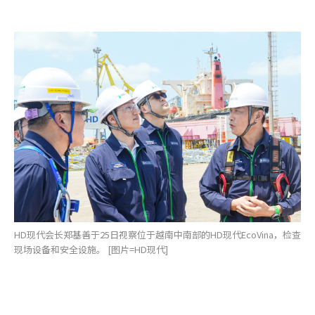
HD现代会长郑基善于25日视察位于越南中南部的HD现代EcoVina，检查
现场设备和安全设施。 [图片=HD现代]