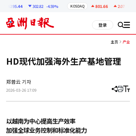
코
인
6295.44
302.82
-4.59%
801.66
2.07
+0.26
KOSDAQ
정
보
all
登录
搜
men
索
主页
产业
HD现代加强海外生产基地管理
郑普云 기자
2026-03-26 17:09
分
打
调
享
印
整
文
大
章
小
以越南为中心提高生产效率
加强全球业务控制和标准化能力