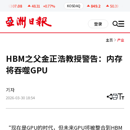
코
인
6307.08
48.31
+0.77%
849.2
50.39
+6.31
KOSDAQ
정
보
all
登录
搜
men
索
主页
产业
HBM之父金正浩教授警告：内存
将吞噬GPU
기자
2026-03-30 18:54
分
打
调
享
印
整
文
大
章
小
“现在是GPU的时代，但未来GPU将被整合到HBM