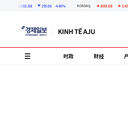
코
인
6302.38
295.88
-4.48%
803.08
3.49
+0.
KOSDAQ
정
보
时政
财经
all
menu