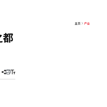
主页
产业
之都
分
打
调
享
印
整
文
大
章
小