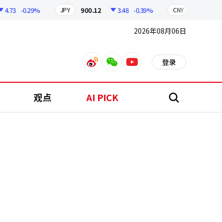
-0.29%
900.12
3.48
-0.39%
210.33
0.
JPY
CNY
2026年08月06日
登录
weibo
weixin
youtube
观点
AI PICK
搜
索