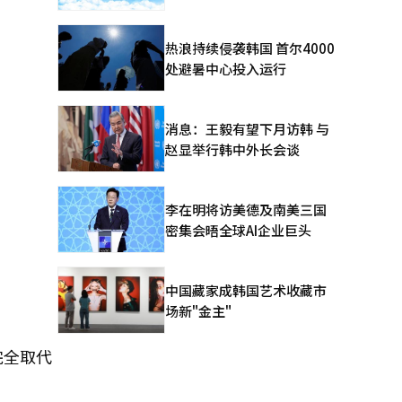
热浪持续侵袭韩国 首尔4000
处避暑中心投入运行
消息：王毅有望下月访韩 与
赵显举行韩中外长会谈
李在明将访美德及南美三国
密集会晤全球AI企业巨头
中国藏家成韩国艺术收藏市
场新"金主"
完全取代