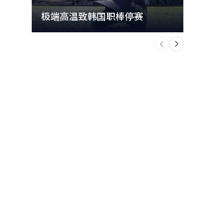
极端高温致韩国职棒停赛
首尔
个
前
一
下