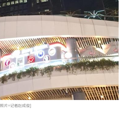
照片=记者赵成俊]