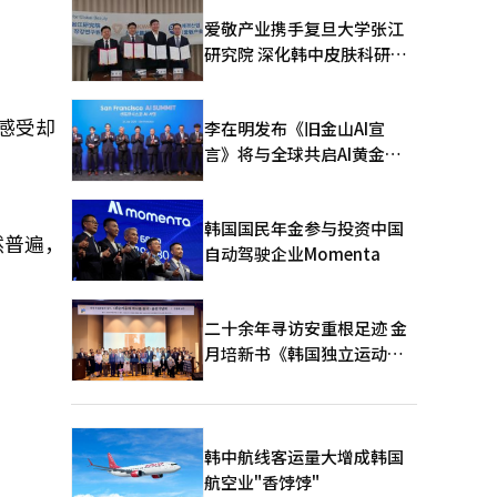
爱敬产业携手复旦大学张江
研究院 深化韩中皮肤科研合
作
感受却
李在明发布《旧金山AI宣
言》将与全球共启AI黄金时
代
韩国国民年金参与投资中国
然普遍，
自动驾驶企业Momenta
二十余年寻访安重根足迹 金
月培新书《韩国独立运动圣
地：向旅顺口追问历史》出
版
韩中航线客运量大增成韩国
航空业"香饽饽"