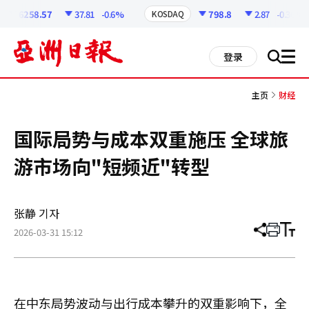
코
인
6258.57
37.81
-0.6%
798.8
2.87
-0.36%
KOSDAQ
정
보
all
登录
搜
men
索
主页
财经
国际局势与成本双重施压 全球旅
游市场向"短频近"转型
张静 기자
2026-03-31 15:12
分
打
调
享
印
整
文
大
章
小
在中东局势波动与出行成本攀升的双重影响下，全