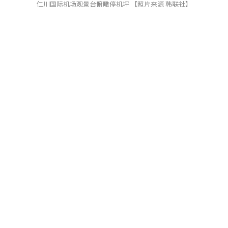
仁川国际机场观景台俯瞰停机坪 【照片来源 韩联社】