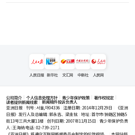
人民日报
新华社
文汇网
中新社
人民网
公司简介
个人信息处理方针
青少年保护政策
著作权规定
新闻稿件投诉负责人
读者提供新闻线索
亚洲日报
刊号 : 서울,아04336
注册日期 : 2014年12月29日
《亚洲
|
|
|
日报》发行人及总编辑 : 郭永吉、梁圭铉
地址 : 首尔市
钟路区钟路5
|
街13号三共大厦11楼
创刊日期 : 2007年11月15日
青少年保护负责
|
|
人 : 王海纳 电话 : 02-739-2171
《亚洲日报》将遵守互联网新闻委员会制定的伦理纲领。
本网站所
|