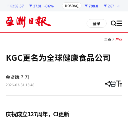
코
인
6258.57
37.81
-0.6%
798.8
2.87
-0.36%
KOSDAQ
정
보
all
登录
搜
men
索
主页
产业
KGC更名为全球健康食品公司
金贤娥 기자
2026-03-31 13:48
分
打
调
享
印
整
文
大
章
小
庆祝成立127周年，CI更新