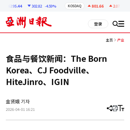
코
인
6295.44
302.82
-4.59%
801.66
2.07
+0.26%
KOSDAQ
정
보
all
登录
搜
men
索
主页
产业
食品与餐饮新闻：The Born
Korea、CJ Foodville、
HiteJinro、IGIN
金贤娥 기자
2026-04-01 16:21
分
打
调
享
印
整
文
大
章
小