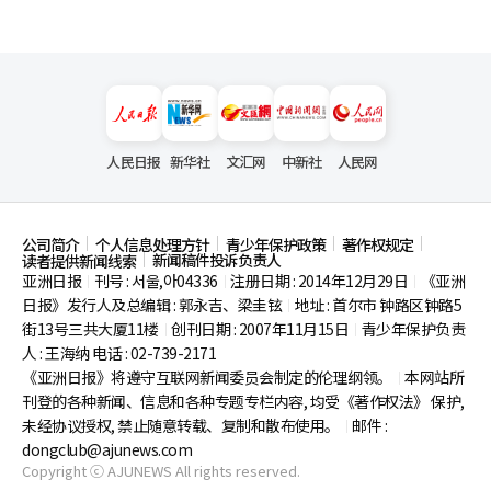
人民日报
新华社
文汇网
中新社
人民网
公司简介
个人信息处理方针
青少年保护政策
著作权规定
新闻稿件投诉负责人
读者提供新闻线索
亚洲日报
刊号 : 서울,아04336
注册日期 : 2014年12月29日
《亚洲
|
|
|
日报》发行人及总编辑 : 郭永吉、梁圭铉
地址 : 首尔市
钟路区钟路5
|
街13号三共大厦11楼
创刊日期 : 2007年11月15日
青少年保护负责
|
|
人 : 王海纳 电话 : 02-739-2171
《亚洲日报》将遵守互联网新闻委员会制定的伦理纲领。
本网站所
|
刊登的各种新闻、信息和各种专题专栏内容, 均受《著作权法》
保护,
未经协议授权, 禁止随意转载、复制和散布使用。
邮件 :
|
dongclub@ajunews.com
Copyright ⓒ AJUNEWS All rights reserved.