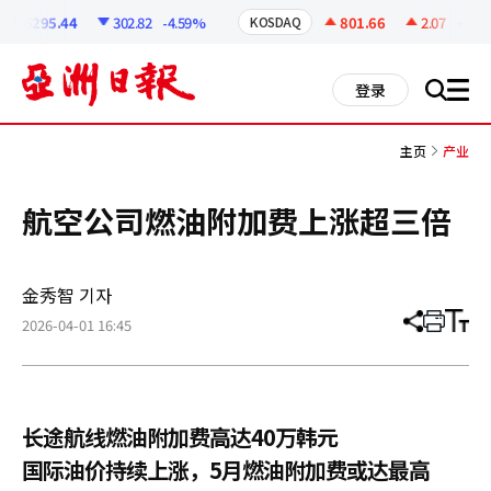
코
인
6295.44
302.82
-4.59%
801.66
2.07
+0.26
KOSDAQ
정
보
all
登录
搜
men
索
主页
产业
航空公司燃油附加费上涨超三倍
金秀智 기자
2026-04-01 16:45
分
打
调
享
印
整
文
大
章
小
长途航线燃油附加费高达40万韩元
国际油价持续上涨，5月燃油附加费或达最高