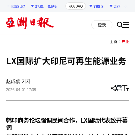
코
인
6258.57
37.81
-0.6%
798.8
2.87
-0.36%
KOSDAQ
정
보
all
登录
搜
men
索
主页
产业
LX国际扩大印尼可再生能源业务
赵成俊 기자
2026-04-01 17:39
分
打
调
享
印
整
文
大
章
小
韩印商务论坛强调民间合作，LX国际代表致开幕
词