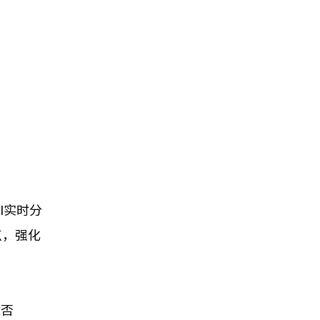
I实时分
点，强化
能否