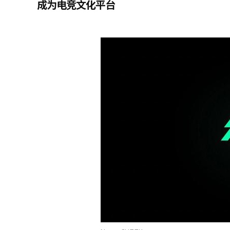
成为电竞文化平台