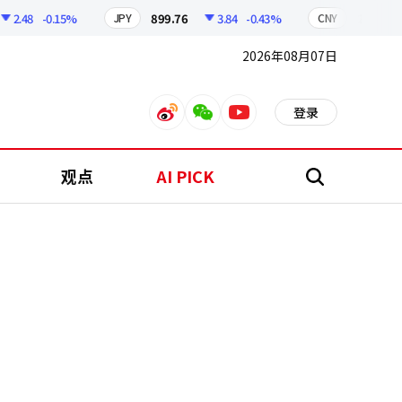
.48
-0.15%
899.76
3.84
-0.43%
210.96
JPY
CNY
2026年08月07日
登录
weibo
weixin
youtube
观点
AI PICK
搜
索