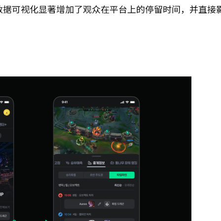
时数据可视化显著增加了观众在平台上的停留时间，并直接