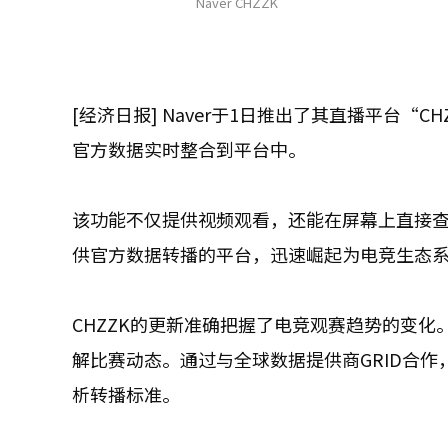
Naver CHZZK
[经济日报] Naver于1日推出了其直播平台“
官方数据实时整合到平台中。
该功能不仅提供视频观看，还能在屏幕上直接查
供官方数据转播的平台，迅速崛起为电竞生态
CHZZK的更新准确把握了电竞观赛趋势的变
解比赛动态。通过与全球数据提供商GRID合作
析转播标准。