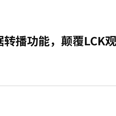
数据转播功能，颠覆LCK