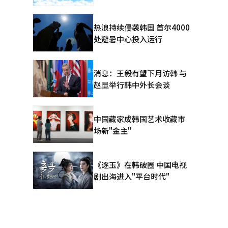
热浪持续侵袭韩国 首尔4000
处避暑中心投入运行
消息：王毅有望下月访韩 与
赵显举行韩中外长会谈
中国藏家成韩国艺术收藏市
场新"金主"
《逐玉》在韩破圈 中国电视
剧出海进入"平台时代"