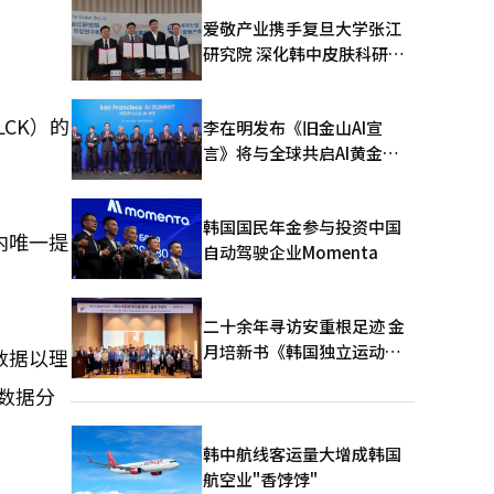
爱敬产业携手复旦大学张江
研究院 深化韩中皮肤科研合
作
LCK）的
李在明发布《旧金山AI宣
言》将与全球共启AI黄金时
代
韩国国民年金参与投资中国
内唯一提
自动驾驶企业Momenta
二十余年寻访安重根足迹 金
月培新书《韩国独立运动圣
数据以理
地：向旅顺口追问历史》出
数据分
版
韩中航线客运量大增成韩国
航空业"香饽饽"