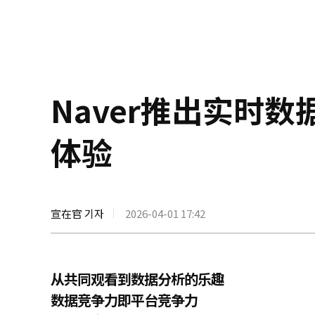
Naver推出实时
体验
宣在官 기자
2026-04-01 17:42
从共同观看到数据分析的乐趣
数据竞争力即平台竞争力