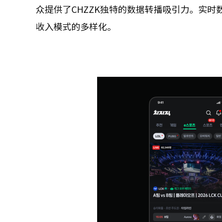
众提供了CHZZK独特的数据转播吸引力。实
收入模式的多样化。