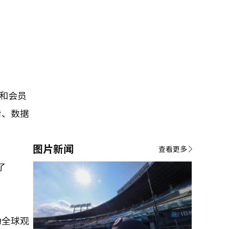
物和会员
看、数据
图片新闻
查看更多
了
为全球观