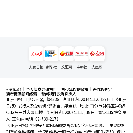
人民日报
新华社
文汇网
中新社
人民网
公司简介
个人信息处理方针
青少年保护政策
著作权规定
新闻稿件投诉负责人
读者提供新闻线索
亚洲日报
刊号 : 서울,아04336
注册日期 : 2014年12月29日
《亚洲
|
|
|
日报》发行人及总编辑 : 郭永吉、梁圭铉
地址 : 首尔市
钟路区钟路5
|
街13号三共大厦11楼
创刊日期 : 2007年11月15日
青少年保护负责
|
|
人 : 王海纳 电话 : 02-739-2171
《亚洲日报》将遵守互联网新闻委员会制定的伦理纲领。
本网站所
|
刊登的各种新闻、信息和各种专题专栏内容, 均受《著作权法》
保护,