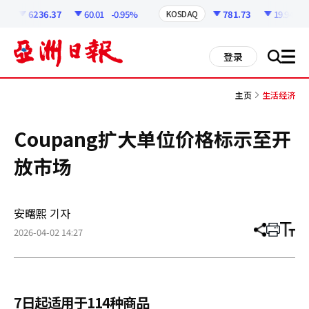
코
인
6236.37
60.01
-0.95%
781.73
19.94
-2.
KOSDAQ
정
보
all
登录
搜
men
索
主页
生活经济
Coupang扩大单位价格标示至开
放市场
安曙熙 기자
2026-04-02 14:27
分
打
调
享
印
整
文
大
章
小
7日起适用于114种商品