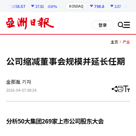
코
인
6258.57
37.81
-0.6%
798.8
2.87
-0.36%
KOSDAQ
정
보
all
登录
搜
men
索
主页
产业
公司缩减董事会规模并延长任期
金那胤 기자
2026-04-07 08:24
分
打
调
享
印
整
文
大
章
小
分析50大集团269家上市公司股东大会