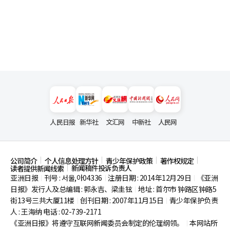
人民日报
新华社
文汇网
中新社
人民网
公司简介
个人信息处理方针
青少年保护政策
著作权规定
新闻稿件投诉负责人
读者提供新闻线索
亚洲日报
刊号 : 서울,아04336
注册日期 : 2014年12月29日
《亚洲
|
|
|
日报》发行人及总编辑 : 郭永吉、梁圭铉
地址 : 首尔市
钟路区钟路5
|
街13号三共大厦11楼
创刊日期 : 2007年11月15日
青少年保护负责
|
|
人 : 王海纳 电话 : 02-739-2171
《亚洲日报》将遵守互联网新闻委员会制定的伦理纲领。
本网站所
|