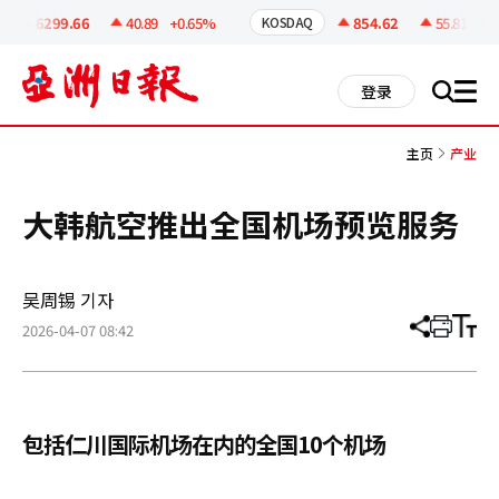
코
인
6299.66
40.89
+0.65%
854.62
55.81
+6.
KOSDAQ
정
보
all
登录
搜
men
索
主页
产业
大韩航空推出全国机场预览服务
吴周锡 기자
2026-04-07 08:42
分
打
调
享
印
整
文
大
章
小
包括仁川国际机场在内的全国10个机场