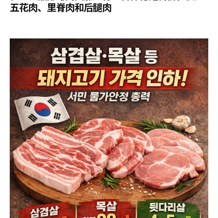
五花肉、里脊肉和后腿肉