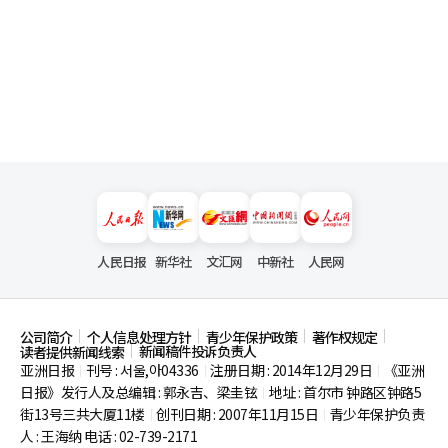
人民日报
新华社
文汇网
中新社
人民网
公司简介
个人信息处理方针
青少年保护政策
著作权规定
新闻稿件投诉负责人
读者提供新闻线索
亚洲日报
刊号 : 서울,아04336
注册日期 : 2014年12月29日
《亚洲
|
|
|
日报》发行人及总编辑 : 郭永吉、梁圭铉
地址 : 首尔市
钟路区钟路5
|
街13号三共大厦11楼
创刊日期 : 2007年11月15日
青少年保护负责
|
|
人 : 王海纳 电话 : 02-739-2171