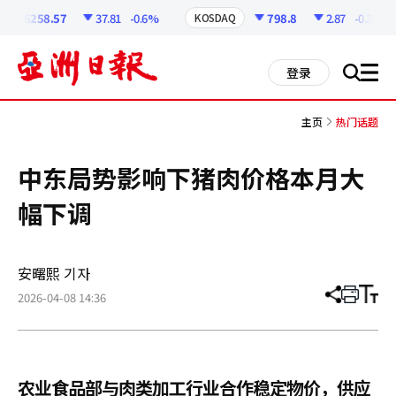
코
인
6258.57
37.81
-0.6%
798.8
2.87
-0.36%
KOSDAQ
정
보
all
登录
搜
men
索
主页
热门话题
中东局势影响下猪肉价格本月大
幅下调
安曙熙 기자
2026-04-08 14:36
分
打
调
享
印
整
文
大
章
小
农业食品部与肉类加工行业合作稳定物价，供应